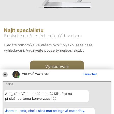
Najít specialistu
Plebiscit sdružuje těch nejlepších v oboru
Hledáte odborníka ve Vašem okolí? Vyzkoušejte naše
vyhledávání. Využívejte pouze ty nejlepší služby!
Vyhledávání
ORLOVÉ Cukrářství
Live chat
17:36
Ahoj, rádi Vám pomůžeme! 🙂 Klikněte na
příslušnou téma konverzace! 🙂
Organizátor hlasování
Plebiscyt
Kontakt
Bright Side Solutions sp. z o.
Vítězové
Kontakt
Jsem laureát, chci získat marketingové materiály.
o. sp. k.
Seznam všech