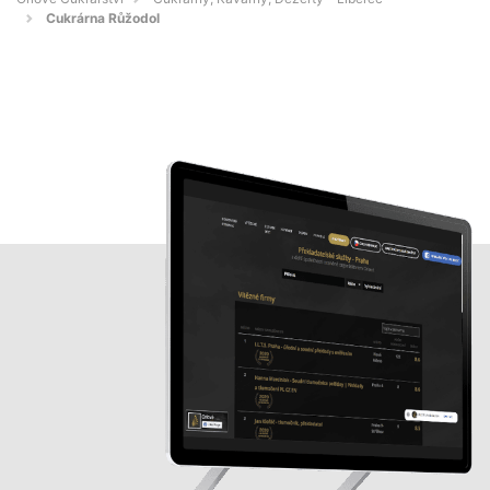
Cukrárna Růžodol