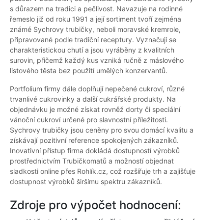
s důrazem na tradici a pečlivost. Navazuje na rodinné
řemeslo již od roku 1991 a její sortiment tvoří zejména
známé Sychrovy trubičky, neboli moravské kremrole,
připravované podle tradiční receptury. Vyznačují se
charakteristickou chutí a jsou vyráběny z kvalitních
surovin, přičemž každý kus vzniká ručně z máslového
listového těsta bez použití umělých konzervantů.
Portfolium firmy dále doplňují nepečené cukroví, různé
trvanlivé cukrovinky a další cukrářské produkty. Na
objednávku je možné získat rovněž dorty či speciální
vánoční cukroví určené pro slavnostní příležitosti.
Sychrovy trubičky jsou ceněny pro svou domácí kvalitu a
získávají pozitivní reference spokojených zákazníků.
Inovativní přístup firma dokládá dostupností výrobků
prostřednictvím Trubičkomatů a možností objednat
sladkosti online přes Rohlík.cz, což rozšiřuje trh a zajišťuje
dostupnost výrobků širšímu spektru zákazníků.
Zdroje pro výpočet hodnocení: