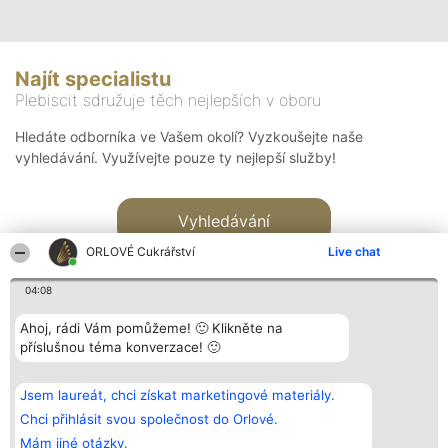
Najít specialistu
Plebiscit sdružuje těch nejlepších v oboru
Hledáte odborníka ve Vašem okolí? Vyzkoušejte naše
vyhledávání. Využívejte pouze ty nejlepší služby!
Vyhledávání
ORLOVÉ Cukrářství
Live chat
04:08
Ahoj, rádi Vám pomůžeme! 🙂 Klikněte na
příslušnou téma konverzace! 🙂
Organizátor hlasování
Plebiscyt
Kontakt
Bright Side Solutions sp. z o.
Vítězové
Kontakt
Jsem laureát, chci získat marketingové materiály.
o. sp. k.
Seznam všech
ul. Ruska 22
laureátů
Chci přihlásit svou společnost do Orlové.
Wrocław 50-079
Zásady
Mám jiné otázky.
KRS 0000749100 | Regon
Pravidla