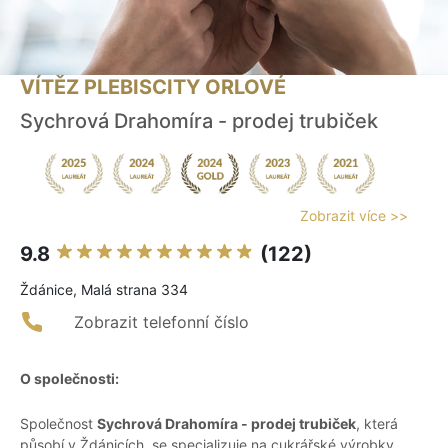
VÍTĚZ PLEBISCITY ORLOVÉ
Sychrová Drahomíra - prodej trubiček
Zobrazit více >>
9.8
(122)
Ždánice, Malá strana 334
Zobrazit telefonní číslo
O společnosti:
Společnost
Sychrová Drahomíra - prodej trubiček
, která
působí v Ždánicích, se specializuje na cukrářské výrobky