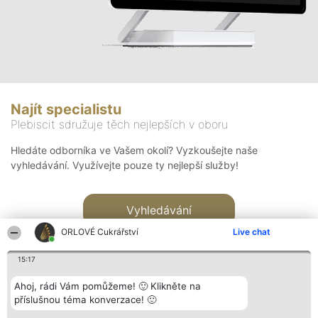
Najít specialistu
Plebiscit sdružuje těch nejlepších v oboru
Hledáte odborníka ve Vašem okolí? Vyzkoušejte naše
vyhledávání. Využívejte pouze ty nejlepší služby!
Vyhledávání
ORLOVÉ Cukrářství
Live chat
15:17
Ahoj, rádi Vám pomůžeme! 🙂 Klikněte na
příslušnou téma konverzace! 🙂
Organizátor hlasování
Plebiscyt
Kontakt