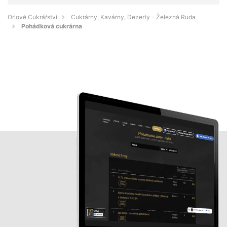
Orlové Cukrářství
Cukrárny, Kavárny, Dezerty - Železná Ruda
Pohádková cukrárna