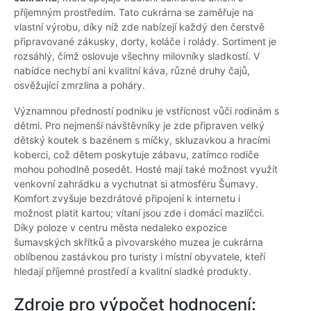
příjemným prostředím. Tato cukrárna se zaměřuje na
vlastní výrobu, díky níž zde nabízejí každý den čerstvě
připravované zákusky, dorty, koláče i rolády. Sortiment je
rozsáhlý, čímž oslovuje všechny milovníky sladkostí. V
nabídce nechybí ani kvalitní káva, různé druhy čajů,
osvěžující zmrzlina a poháry.
Významnou předností podniku je vstřícnost vůči rodinám s
dětmi. Pro nejmenší návštěvníky je zde připraven velký
dětský koutek s bazénem s míčky, skluzavkou a hracími
koberci, což dětem poskytuje zábavu, zatímco rodiče
mohou pohodlně posedět. Hosté mají také možnost využít
venkovní zahrádku a vychutnat si atmosféru Šumavy.
Komfort zvyšuje bezdrátové připojení k internetu i
možnost platit kartou; vítaní jsou zde i domácí mazlíčci.
Díky poloze v centru města nedaleko expozice
šumavských skřítků a pivovarského muzea je cukrárna
oblíbenou zastávkou pro turisty i místní obyvatele, kteří
hledají příjemné prostředí a kvalitní sladké produkty.
Zdroje pro výpočet hodnocení: