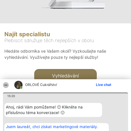
Najít specialistu
Plebiscit sdružuje těch nejlepších v oboru
Hledáte odborníka ve Vašem okolí? Vyzkoušejte naše
vyhledávání. Využívejte pouze ty nejlepší služby!
Vyhledávání
ORLOVÉ Cukrářství
Live chat
15:20
Ahoj, rádi Vám pomůžeme! 🙂 Klikněte na
příslušnou téma konverzace! 🙂
Organizátor hlasování
Plebiscyt
Kontakt
Bright Side Solutions sp. z o.
Vítězové
Kontakt
Jsem laureát, chci získat marketingové materiály.
o. sp. k.
Seznam všech