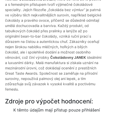
a s řemeslným přístupem tvoří výjimečné čokoládové
speciality. Jejich filozofie „čokoláda bez výmluv“ je patrná
ve výběru těch nejkvalitnějších surovin, například belgické
čokolády a pravého ovoce, přičemž se důsledně odmítají
umělá dochucovadla a barviva. Každý produkt, od
tabulkových čokolád přes pralinky a lanýže až po
originální bean-to-bar čokolády, vzniká ruční prací s
důrazem na čistou a autentickou chuť. Zákazníky oceňují
nejen širokou nabídku mléčných, hořkých a bílých
čokolád, ale i spolehlivé dodání a možnost osobního
věnování, což činí výrobky
Čokoládovny JANEK
ideálními
a luxusními dárky. Malá manufaktura si získala uznání na
mezinárodní úrovni, což dokládají ocenění z prestižních
Great Taste Awards. Společnost se zaměřuje na přírodní
suroviny, nepoužívá palmový olej ani lepek, a tím
zdůrazňuje svůj závazek k vysoké kvalitě a poctivému
řemeslu.
Zdroje pro výpočet hodnocení:
K těmto údajům mají přístup pouze přihlášení