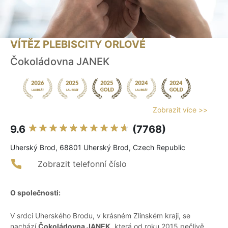
VÍTĚZ PLEBISCITY ORLOVÉ
Čokoládovna JANEK
Zobrazit více >>
9.6
(7768)
Uherský Brod, 68801 Uherský Brod, Czech Republic
Zobrazit telefonní číslo
O společnosti:
V srdci Uherského Brodu, v krásném Zlínském kraji, se
nachází
Čokoládovna JANEK
, která od roku 2015 pečlivě