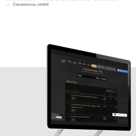
Čokoládovna JANEK