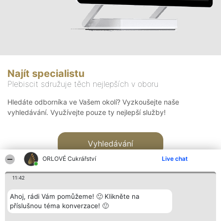
Najít specialistu
Plebiscit sdružuje těch nejlepších v oboru
Hledáte odborníka ve Vašem okolí? Vyzkoušejte naše
vyhledávání. Využívejte pouze ty nejlepší služby!
Vyhledávání
ORLOVÉ Cukrářství
Live chat
11:42
Ahoj, rádi Vám pomůžeme! 🙂 Klikněte na
příslušnou téma konverzace! 🙂
Organizátor hlasování
Plebiscyt
Kontakt