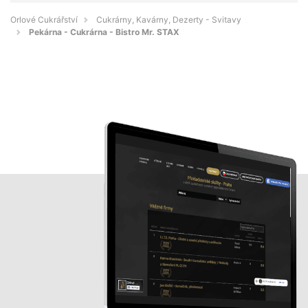
Orlové Cukrářství
Cukrárny, Kavárny, Dezerty - Svitavy
Pekárna - Cukrárna - Bistro Mr. STAX