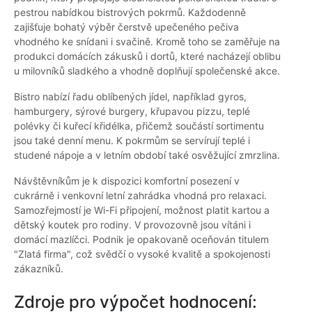
pestrou nabídkou bistrových pokrmů. Každodenně
zajišťuje bohatý výběr čerstvě upečeného pečiva
vhodného ke snídani i svačině. Kromě toho se zaměřuje na
produkci domácích zákusků i dortů, které nacházejí oblibu
u milovníků sladkého a vhodně doplňují společenské akce.
Bistro nabízí řadu oblíbených jídel, například gyros,
hamburgery, sýrové burgery, křupavou pizzu, teplé
polévky či kuřecí křidélka, přičemž součástí sortimentu
jsou také denní menu. K pokrmům se servírují teplé i
studené nápoje a v letním období také osvěžující zmrzlina.
Návštěvníkům je k dispozici komfortní posezení v
cukrárně i venkovní letní zahrádka vhodná pro relaxaci.
Samozřejmostí je Wi-Fi připojení, možnost platit kartou a
dětský koutek pro rodiny. V provozovně jsou vítáni i
domácí mazlíčci. Podnik je opakovaně oceňován titulem
"Zlatá firma", což svědčí o vysoké kvalitě a spokojenosti
zákazníků.
Zdroje pro výpočet hodnocení: