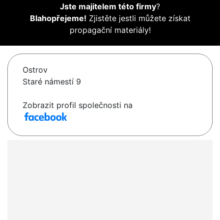
Jste majitelem této firmy
?
Blahopřejeme!
Zjistěte jestli můžete získat
propagační materiály!
Ostrov
Staré námestí 9
Zobrazit profil společnosti na