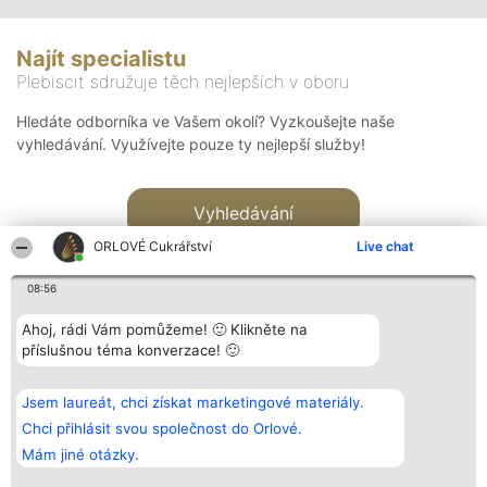
Najít specialistu
Plebiscit sdružuje těch nejlepších v oboru
Hledáte odborníka ve Vašem okolí? Vyzkoušejte naše
vyhledávání. Využívejte pouze ty nejlepší služby!
Vyhledávání
ORLOVÉ Cukrářství
Live chat
08:56
Ahoj, rádi Vám pomůžeme! 🙂 Klikněte na
příslušnou téma konverzace! 🙂
Organizátor hlasování
Plebiscyt
Kontakt
Bright Side Solutions sp. z o.
Vítězové
Kontakt
Jsem laureát, chci získat marketingové materiály.
o. sp. k.
Seznam všech
ul. Ruska 22
laureátů
Chci přihlásit svou společnost do Orlové.
Wrocław 50-079
Zásady
Mám jiné otázky.
KRS 0000749100 | Regon
Pravidla
381313360 | NIP 8943132676
Zásady
ochrany