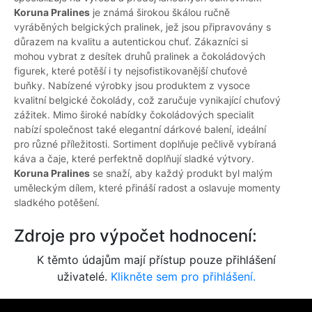
Koruna Pralines
je známá širokou škálou ručně
vyráběných belgických pralinek, jež jsou připravovány s
důrazem na kvalitu a autentickou chuť. Zákazníci si
mohou vybrat z desítek druhů pralinek a čokoládových
figurek, které potěší i ty nejsofistikovanější chuťové
buňky. Nabízené výrobky jsou produktem z vysoce
kvalitní belgické čokolády, což zaručuje vynikající chuťový
zážitek. Mimo široké nabídky čokoládových specialit
nabízí společnost také elegantní dárkové balení, ideální
pro různé příležitosti. Sortiment doplňuje pečlivě vybíraná
káva a čaje, které perfektně doplňují sladké výtvory.
Koruna Pralines
se snaží, aby každý produkt byl malým
uměleckým dílem, které přináší radost a oslavuje momenty
sladkého potěšení.
Zdroje pro výpočet hodnocení:
K těmto údajům mají přístup pouze přihlášení
uživatelé.
Klikněte sem pro přihlášení.