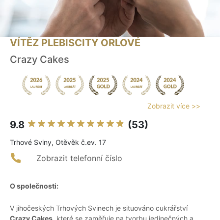
VÍTĚZ PLEBISCITY ORLOVÉ
Crazy Cakes
Zobrazit více >>
9.8
(53)
Trhové Sviny, Otěvěk č.ev. 17
Zobrazit telefonní číslo
O společnosti:
V jihočeských Trhových Svinech je situováno cukrářství
Crazy Cakes
, které se zaměřuje na tvorbu jedinečných a