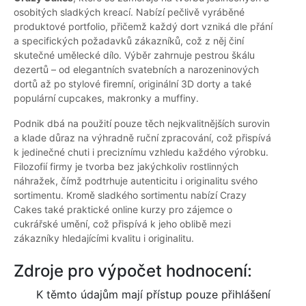
osobitých sladkých kreací. Nabízí pečlivě vyráběné
produktové portfolio, přičemž každý dort vzniká dle přání
a specifických požadavků zákazníků, což z něj činí
skutečné umělecké dílo. Výběr zahrnuje pestrou škálu
dezertů – od elegantních svatebních a narozeninových
dortů až po stylové firemní, originální 3D dorty a také
populární cupcakes, makronky a muffiny.
Podnik dbá na použití pouze těch nejkvalitnějších surovin
a klade důraz na výhradně ruční zpracování, což přispívá
k jedinečné chuti i preciznímu vzhledu každého výrobku.
Filozofií firmy je tvorba bez jakýchkoliv rostlinných
náhražek, čímž podtrhuje autenticitu i originalitu svého
sortimentu. Kromě sladkého sortimentu nabízí Crazy
Cakes také praktické online kurzy pro zájemce o
cukrářské umění, což přispívá k jeho oblibě mezi
zákazníky hledajícími kvalitu i originalitu.
Zdroje pro výpočet hodnocení:
K těmto údajům mají přístup pouze přihlášení