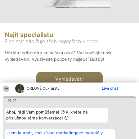
Najít specialistu
Plebiscit sdružuje těch nejlepších v oboru
Hledáte odborníka ve Vašem okolí? Vyzkoušejte naše
vyhledávání. Využívejte pouze ty nejlepší služby!
Vyhledávání
ORLOVÉ Cukrářství
Live chat
02:57
Ahoj, rádi Vám pomůžeme! 🙂 Klikněte na
příslušnou téma konverzace! 🙂
Organizátor hlasování
Plebiscyt
Kontakt
Bright Side Solutions sp. z o.
Vítězové
Kontakt
Jsem laureát, chci získat marketingové materiály.
o. sp. k.
Seznam všech
ul. Ruska 22
laureátů