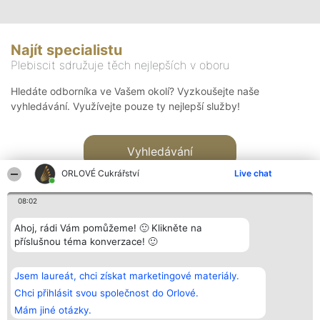
Najít specialistu
Plebiscit sdružuje těch nejlepších v oboru
Hledáte odborníka ve Vašem okolí? Vyzkoušejte naše
vyhledávání. Využívejte pouze ty nejlepší služby!
Vyhledávání
ORLOVÉ Cukrářství
Live chat
08:02
Ahoj, rádi Vám pomůžeme! 🙂 Klikněte na
příslušnou téma konverzace! 🙂
Organizátor hlasování
Plebiscyt
Kontakt
Bright Side Solutions sp. z o.
Vítězové
Kontakt
Jsem laureát, chci získat marketingové materiály.
o. sp. k.
Seznam všech
ul. Ruska 22
laureátů
Chci přihlásit svou společnost do Orlové.
Wrocław 50-079
Zásady
Mám jiné otázky.
KRS 0000749100 | Regon
Pravidla