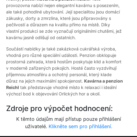
provozovna nabízí nejen elegantní kavárnu s posezením,
ale také pohodlné ubytování. Její specialitou jsou domácí
zákusky, dorty a zmrzlina, které jsou připravovány s
pečlivostí a důrazem na kvalitu přímo na místě. Díky
vlastní produkci se zde vyznačují originálními chutěmi, jež
kavárnu jasně odlišují od ostatních.
Součástí nabídky je také zakázková cukrářská výroba,
vhodná pro různé speciální události. Penzion obklopuje
prostorná zahrada, která hostům poskytuje klid a komfort
v moderně zařízených pokojích. Hosté často vyzdvihují
příjemnou atmosféru a ochotný personál, který klade
důraz na jejich maximální spokojenost.
Kavárna a penzion
Reichl
tak představuje vhodné místo k relaxaci i ideální
výchozí bod k objevování Orlických hor a okolí.
Zdroje pro výpočet hodnocení:
K těmto údajům mají přístup pouze přihlášení
uživatelé.
Klikněte sem pro přihlášení.