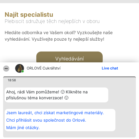
Najít specialistu
Plebiscit sdružuje těch nejlepších v oboru
Hledáte odborníka ve Vašem okolí? Vyzkoušejte naše
vyhledávání. Využívejte pouze ty nejlepší služby!
Vyhledávání
ORLOVÉ Cukrářství
Live chat
18:58
Ahoj, rádi Vám pomůžeme! 🙂 Klikněte na
příslušnou téma konverzace! 🙂
Organizátor hlasování
Plebiscyt
Kontakt
Bright Side Solutions sp. z o.
Vítězové
Kontakt
Jsem laureát, chci získat marketingové materiály.
o. sp. k.
Seznam všech
ul. Ruska 22
laureátů
Chci přihlásit svou společnost do Orlové.
Wrocław 50-079
Zásady
Mám jiné otázky.
KRS 0000749100 | Regon
Pravidla
381313360 | NIP 8943132676
Zásady
ochrany