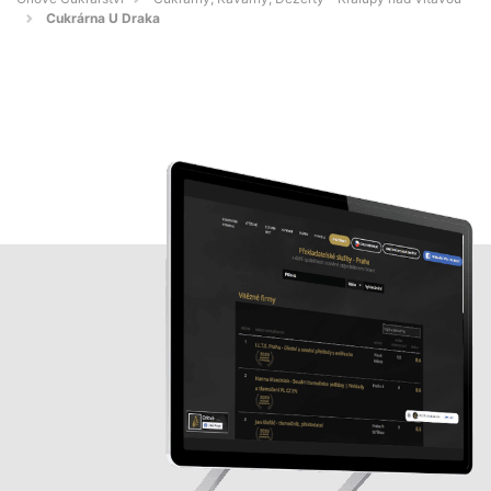
Cukrárna U Draka