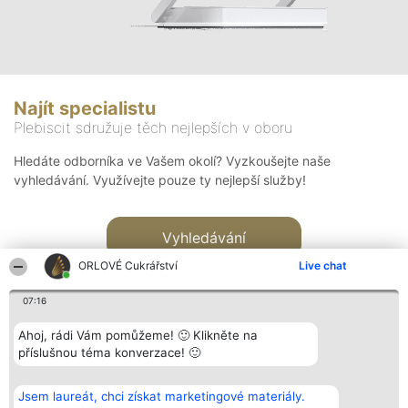
Najít specialistu
Plebiscit sdružuje těch nejlepších v oboru
Hledáte odborníka ve Vašem okolí? Vyzkoušejte naše
vyhledávání. Využívejte pouze ty nejlepší služby!
Vyhledávání
ORLOVÉ Cukrářství
Live chat
07:16
Ahoj, rádi Vám pomůžeme! 🙂 Klikněte na
příslušnou téma konverzace! 🙂
Organizátor hlasování
Plebiscyt
Kontakt
Bright Side Solutions sp. z o.
Vítězové
Kontakt
Jsem laureát, chci získat marketingové materiály.
o. sp. k.
Seznam všech