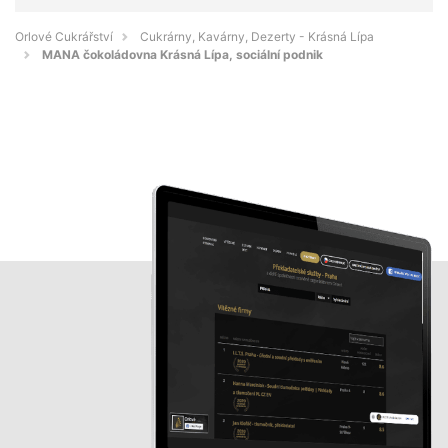
Orlové Cukrářství
Cukrárny, Kavárny, Dezerty - Krásná Lípa
MANA čokoládovna Krásná Lípa, sociální podnik