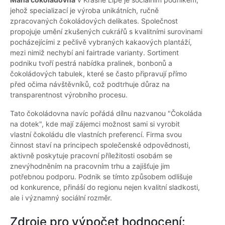
jehož specializací je výroba unikátních, ručně
zpracovaných čokoládových delikates. Společnost
propojuje umění zkušených cukrářů s kvalitními surovinami
pocházejícími z pečlivě vybraných kakaových plantáží,
mezi nimiž nechybí ani fairtrade varianty. Sortiment
podniku tvoří pestrá nabídka pralinek, bonbonů a
čokoládových tabulek, které se často připravují přímo
před očima návštěvníků, což podtrhuje důraz na
transparentnost výrobního procesu.
Tato čokoládovna navíc pořádá dílnu nazvanou "Čokoláda
na dotek", kde mají zájemci možnost sami si vyrobit
vlastní čokoládu dle vlastních preferencí. Firma svou
činnost staví na principech společenské odpovědnosti,
aktivně poskytuje pracovní příležitosti osobám se
znevýhodněním na pracovním trhu a zajišťuje jim
potřebnou podporu. Podnik se tímto způsobem odlišuje
od konkurence, přináší do regionu nejen kvalitní sladkosti,
ale i významný sociální rozměr.
Zdroje pro výpočet hodnocení: