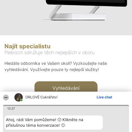
Najít specialistu
Plebiscit sdružuje těch nejlepších v oboru
Hledáte odborníka ve Vašem okolí? Vyzkoušejte naše
vyhledávání. Využívejte pouze ty nejlepší služby!
Vyhledávání
ORLOVÉ Cukrářství
Live chat
12:27
Ahoj, rádi Vám pomůžeme! 🙂 Klikněte na
příslušnou téma konverzace! 🙂
Organizátor hlasování
Plebiscyt
Kontakt