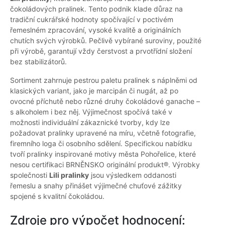
čokoládových pralinek. Tento podnik klade důraz na
tradiční cukrářské hodnoty spočívající v poctivém
řemeslném zpracování, vysoké kvalitě a originálních
chutích svých výrobků. Pečlivě vybírané suroviny, použité
při výrobě, garantují vždy čerstvost a prvotřídní složení
bez stabilizátorů.
Sortiment zahrnuje pestrou paletu pralinek s náplněmi od
klasických variant, jako je marcipán či nugát, až po
ovocné příchutě nebo různé druhy čokoládové ganache –
s alkoholem i bez něj. Výjimečnost spočívá také v
možnosti individuální zákaznické tvorby, kdy lze
požadovat pralinky upravené na míru, včetně fotografie,
firemního loga či osobního sdělení. Specifickou nabídku
tvoří pralinky inspirované motivy města Pohořelice, které
nesou certifikaci BRNĚNSKO originální produkt®. Výrobky
společnosti
Lili pralinky
jsou výsledkem oddanosti
řemeslu a snahy přinášet výjimečné chuťové zážitky
spojené s kvalitní čokoládou.
Zdroje pro výpočet hodnocení: