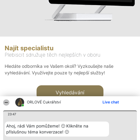
Najít specialistu
Plebiscit sdružuje těch nejlepších v oboru
Hledáte odborníka ve Vašem okolí? Vyzkoušejte naše
vyhledávání. Využívejte pouze ty nejlepší služby!
Vyhledávání
ORLOVÉ Cukrářství
Live chat
23:47
Ahoj, rádi Vám pomůžeme! 🙂 Klikněte na
příslušnou téma konverzace! 🙂
Organizátor hlasování
Plebiscyt
Kontakt