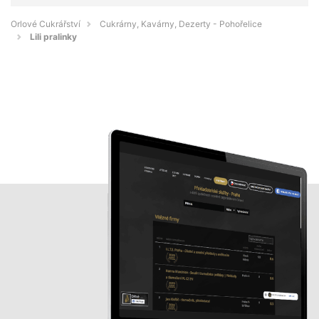
Orlové Cukrářství
Cukrárny, Kavárny, Dezerty - Pohořelice
Lili pralinky