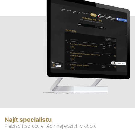
Najít specialistu
Plebiscit sdružuje těch nejlepších v oboru