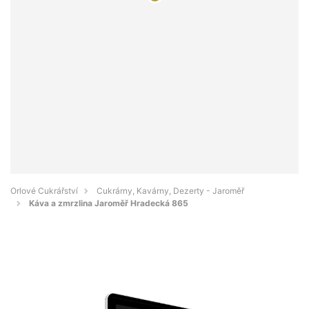
Orlové Cukrářství
Cukrárny, Kavárny, Dezerty - Jaroměř
Káva a zmrzlina Jaroměř Hradecká 865