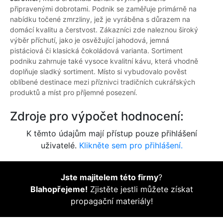
připravenými dobrotami. Podnik se zaměřuje primárně na
nabídku točené zmrzliny, jež je vyráběna s důrazem na
domácí kvalitu a čerstvost. Zákazníci zde naleznou široký
výběr příchutí, jako je osvěžující jahodová, jemná
pistáciová či klasická čokoládová varianta. Sortiment
podniku zahrnuje také vysoce kvalitní kávu, která vhodně
doplňuje sladký sortiment. Místo si vybudovalo pověst
oblíbené destinace mezi příznivci tradičních cukrářských
produktů a míst pro příjemné posezení.
Zdroje pro výpočet hodnocení:
K těmto údajům mají přístup pouze přihlášení
uživatelé.
Klikněte sem pro přihlášení.
Jste majitelem této firmy
?
Blahopřejeme!
Zjistěte jestli můžete získat
propagační materiály!