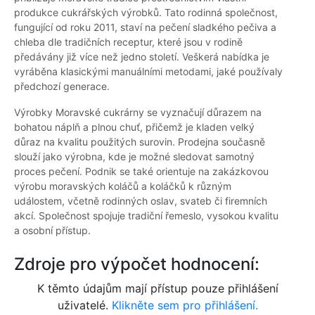
produkce cukrářských výrobků. Tato rodinná společnost,
fungující od roku 2011, staví na pečení sladkého pečiva a
chleba dle tradičních receptur, které jsou v rodině
předávány již více než jedno století. Veškerá nabídka je
vyráběna klasickými manuálními metodami, jaké používaly
předchozí generace.
Výrobky Moravské cukrárny se vyznačují důrazem na
bohatou náplň a plnou chuť, přičemž je kladen velký
důraz na kvalitu použitých surovin. Prodejna současně
slouží jako výrobna, kde je možné sledovat samotný
proces pečení. Podnik se také orientuje na zakázkovou
výrobu moravských koláčů a koláčků k různým
událostem, včetně rodinných oslav, svateb či firemních
akcí. Společnost spojuje tradiční řemeslo, vysokou kvalitu
a osobní přístup.
Zdroje pro výpočet hodnocení:
K těmto údajům mají přístup pouze přihlášení
uživatelé.
Klikněte sem pro přihlášení.