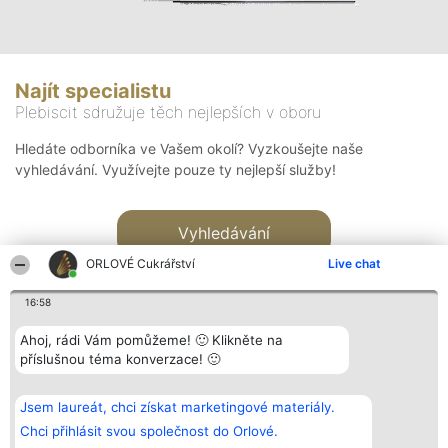
Najít specialistu
Plebiscit sdružuje těch nejlepších v oboru
Hledáte odborníka ve Vašem okolí? Vyzkoušejte naše
vyhledávání. Využívejte pouze ty nejlepší služby!
Vyhledávání
ORLOVÉ Cukrářství
Live chat
16:58
Ahoj, rádi Vám pomůžeme! 🙂 Klikněte na
příslušnou téma konverzace! 🙂
Organizátor hlasování
Plebiscyt
Kontakt
Bright Side Solutions sp. z o.
Vítězové
Kontakt
Jsem laureát, chci získat marketingové materiály.
o. sp. k.
Seznam všech
ul. Ruska 22
laureátů
Chci přihlásit svou společnost do Orlové.
Wrocław 50-079
Zásady