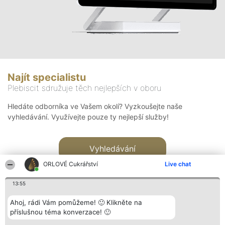
Najít specialistu
Plebiscit sdružuje těch nejlepších v oboru
Hledáte odborníka ve Vašem okolí? Vyzkoušejte naše
vyhledávání. Využívejte pouze ty nejlepší služby!
Vyhledávání
ORLOVÉ Cukrářství
Live chat
13:55
Ahoj, rádi Vám pomůžeme! 🙂 Klikněte na
příslušnou téma konverzace! 🙂
Organizátor hlasování
Plebiscyt
Kontakt