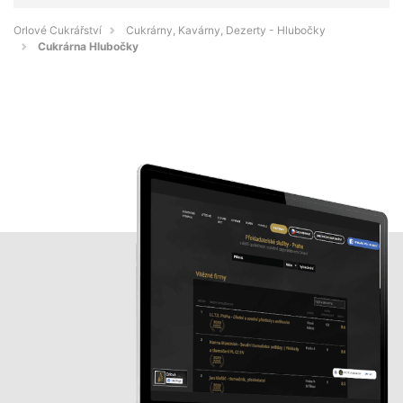
Orlové Cukrářství
Cukrárny, Kavárny, Dezerty - Hlubočky
Cukrárna Hlubočky