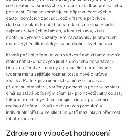
sortimentem cukrářských výrobků a nabídkou pohodlného
posezení. Firma se zaměřuje na přípravu čerstvých a
často i domácích zákusků, což přitahuje příznivce
sladkostí z okolí. K nabídce patří také zmrzlina, vhodná
zejména v teplých měsících, a kvalitní káva, která
doplňuje vybrané dezerty. Pro návštěvníky je připraven
rovněž výběr alkoholických a nealkoholických nápojů.
Kromě pečlivě připravených sladkostí nabízí tento podnik
stálou nabídku hotových jídel a drobného občerstvení.
Důraz na čerstvé suroviny a pravidelně obměňované
týdenní menu zajišťuje rozmanitost a nové chuťové
zážitky. Podnik je v recenzích oceňován pro svou
příjemnou atmosféru, vstřícný personál a pestrou nabídku,
čímž se stává oblíbeným cílem jak pro návštěvníky oblasti,
tak pro místní obyvatele hledající místo k posezení s
rodinou či přáteli. Kvalita nabízených produktů a
individuální přístup ke klientům patří mezi hlavní přednosti
tohoto zařízení.
Zdroje pro výpočet hodnocení: