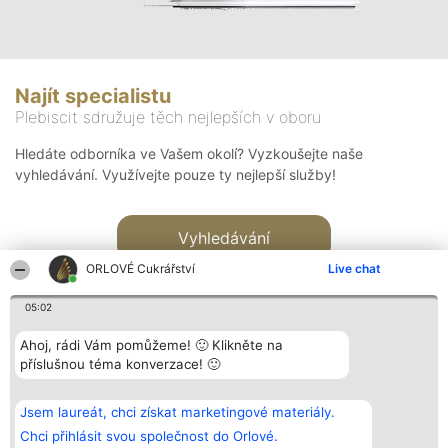
Najít specialistu
Plebiscit sdružuje těch nejlepších v oboru
Hledáte odborníka ve Vašem okolí? Vyzkoušejte naše
vyhledávání. Využívejte pouze ty nejlepší služby!
Vyhledávání
ORLOVÉ Cukrářství
Live chat
05:02
Ahoj, rádi Vám pomůžeme! 🙂 Klikněte na
příslušnou téma konverzace! 🙂
Organizátor hlasování
Plebiscyt
Kontakt
Bright Side Solutions sp. z o.
Vítězové
Kontakt
Jsem laureát, chci získat marketingové materiály.
o. sp. k.
Seznam všech
ul. Ruska 22
laureátů
Chci přihlásit svou společnost do Orlové.
Wrocław 50-079
Zásady