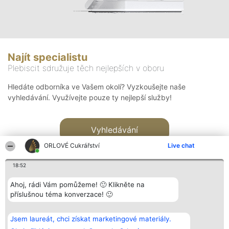
Najít specialistu
Plebiscit sdružuje těch nejlepších v oboru
Hledáte odborníka ve Vašem okolí? Vyzkoušejte naše
vyhledávání. Využívejte pouze ty nejlepší služby!
Vyhledávání
ORLOVÉ Cukrářství
Live chat
18:52
Ahoj, rádi Vám pomůžeme! 🙂 Klikněte na
příslušnou téma konverzace! 🙂
Organizátor hlasování
Plebiscyt
Kontakt
Bright Side Solutions sp. z o.
Vítězové
Kontakt
Jsem laureát, chci získat marketingové materiály.
o. sp. k.
Seznam všech
ul. Ruska 22
laureátů