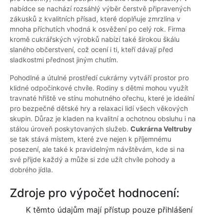
nabídce se nachází rozsáhlý výběr čerstvě připravených
zákusků z kvalitních přísad, které doplňuje zmrzlina v
mnoha příchutích vhodná k osvěžení po celý rok. Firma
kromě cukrářských výrobků nabízí také širokou škálu
slaného občerstvení, což ocení i ti, kteří dávají před
sladkostmi přednost jiným chutím.
Pohodlné a útulné prostředí cukrárny vytváří prostor pro
klidné odpočinkové chvíle. Rodiny s dětmi mohou využít
travnaté hřiště ve stínu mohutného ořechu, které je ideální
pro bezpečné dětské hry a relaxaci lidí všech věkových
skupin. Důraz je kladen na kvalitní a ochotnou obsluhu i na
stálou úroveň poskytovaných služeb.
Cukrárna Veltruby
se tak stává místem, které zve nejen k příjemnému
posezení, ale také k pravidelným návštěvám, kde si na
své přijde každý a může si zde užít chvíle pohody a
dobrého jídla.
Zdroje pro výpočet hodnocení:
K těmto údajům mají přístup pouze přihlášení