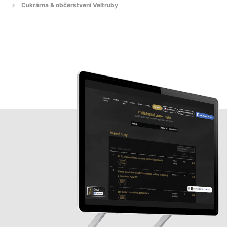
Cukrárna & občerstvení Veltruby