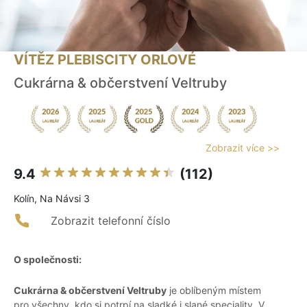
VÍTĚZ PLEBISCITY ORLOVÉ
Cukrárna & občerstvení Veltruby
Zobrazit více >>
9.4
(112)
Kolín, Na Návsi 3
Zobrazit telefonní číslo
O společnosti:
Cukrárna & občerstvení Veltruby
je oblíbeným místem
pro všechny, kdo si potrpí na sladké i slané speciality. V