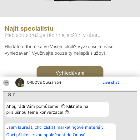
Najít specialistu
Plebiscit sdružuje těch nejlepších v oboru
Hledáte odborníka ve Vašem okolí? Vyzkoušejte naše
vyhledávání. Využívejte pouze ty nejlepší služby!
Vyhledávání
ORLOVÉ Cukrářství
Live chat
03:11
Ahoj, rádi Vám pomůžeme! 🙂 Klikněte na
příslušnou téma konverzace! 🙂
Organizátor hlasování
Plebiscyt
Kontakt
Bright Side Solutions sp. z o.
Vítězové
Kontakt
Jsem laureát, chci získat marketingové materiály.
o. sp. k.
Seznam všech
ul. Ruska 22
laureátů
Chci přihlásit svou společnost do Orlové.
Wrocław 50-079
Zásady