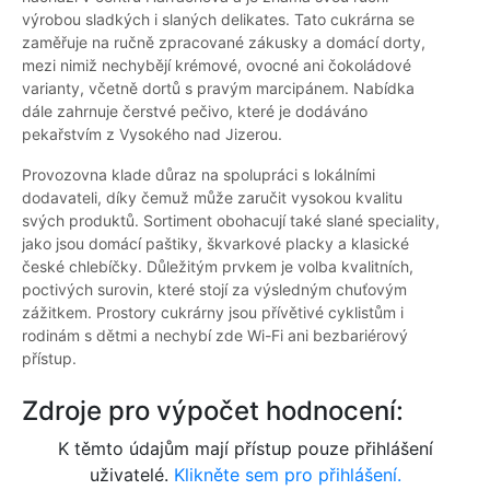
výrobou sladkých i slaných delikates. Tato cukrárna se
zaměřuje na ručně zpracované zákusky a domácí dorty,
mezi nimiž nechybějí krémové, ovocné ani čokoládové
varianty, včetně dortů s pravým marcipánem. Nabídka
dále zahrnuje čerstvé pečivo, které je dodáváno
pekařstvím z Vysokého nad Jizerou.
Provozovna klade důraz na spolupráci s lokálními
dodavateli, díky čemuž může zaručit vysokou kvalitu
svých produktů. Sortiment obohacují také slané speciality,
jako jsou domácí paštiky, škvarkové placky a klasické
české chlebíčky. Důležitým prvkem je volba kvalitních,
poctivých surovin, které stojí za výsledným chuťovým
zážitkem. Prostory cukrárny jsou přívětivé cyklistům i
rodinám s dětmi a nechybí zde Wi-Fi ani bezbariérový
přístup.
Zdroje pro výpočet hodnocení:
K těmto údajům mají přístup pouze přihlášení
uživatelé.
Klikněte sem pro přihlášení.