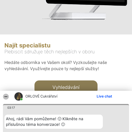
Najít specialistu
Plebiscit sdružuje těch nejlepších v oboru
Hledáte odborníka ve Vašem okolí? Vyzkoušejte naše
vyhledávání. Využívejte pouze ty nejlepší služby!
Vyhledávání
ORLOVÉ Cukrářství
Live chat
03:17
Ahoj, rádi Vám pomůžeme! 🙂 Klikněte na
příslušnou téma konverzace! 🙂
Organizátor hlasování
Plebiscyt
Kontakt