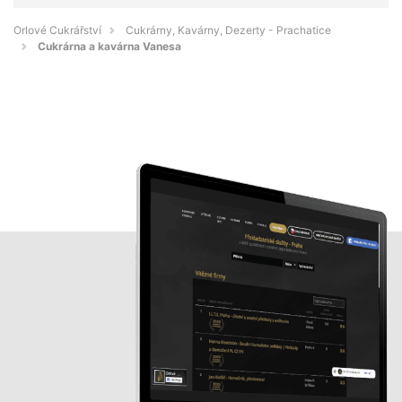
Orlové Cukrářství
Cukrárny, Kavárny, Dezerty - Prachatice
Cukrárna a kavárna Vanesa