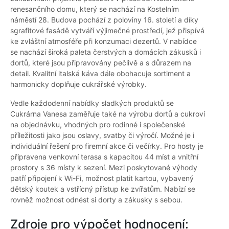
renesančního domu, který se nachází na Kostelním
náměstí 28. Budova pochází z poloviny 16. století a díky
sgrafitové fasádě vytváří výjimečné prostředí, jež přispívá
ke zvláštní atmosféře při konzumaci dezertů. V nabídce
se nachází široká paleta čerstvých a domácích zákusků i
dortů, které jsou připravovány pečlivě a s důrazem na
detail. Kvalitní italská káva dále obohacuje sortiment a
harmonicky doplňuje cukrářské výrobky.
Vedle každodenní nabídky sladkých produktů se
Cukrárna Vanesa zaměřuje také na výrobu dortů a cukroví
na objednávku, vhodných pro rodinné i společenské
příležitosti jako jsou oslavy, svatby či výročí. Možné je i
individuální řešení pro firemní akce či večírky. Pro hosty je
připravena venkovní terasa s kapacitou 44 míst a vnitřní
prostory s 36 místy k sezení. Mezi poskytované výhody
patří připojení k Wi-Fi, možnost platit kartou, vybavený
dětský koutek a vstřícný přístup ke zvířatům. Nabízí se
rovněž možnost odnést si dorty a zákusky s sebou.
Zdroje pro výpočet hodnocení: