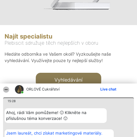
Najít specialistu
Plebiscit sdružuje těch nejlepších v oboru
Hledáte odborníka ve Vašem okolí? Vyzkoušejte naše
vyhledávání. Využívejte pouze ty nejlepší služby!
Vyhledávání
ORLOVÉ Cukrářství
Live chat
15:28
Ahoj, rádi Vám pomůžeme! 🙂 Klikněte na
příslušnou téma konverzace! 🙂
Organizátor hlasování
Plebiscyt
Kontakt
Bright Side Solutions sp. z o.
Vítězové
Kontakt
Jsem laureát, chci získat marketingové materiály.
o. sp. k.
Seznam všech