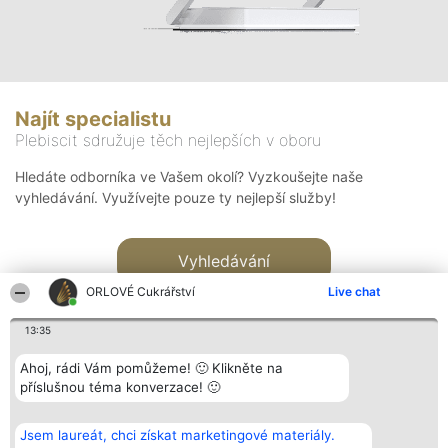
Najít specialistu
Plebiscit sdružuje těch nejlepších v oboru
Hledáte odborníka ve Vašem okolí? Vyzkoušejte naše
vyhledávání. Využívejte pouze ty nejlepší služby!
Vyhledávání
ORLOVÉ Cukrářství
Live chat
13:35
Ahoj, rádi Vám pomůžeme! 🙂 Klikněte na
příslušnou téma konverzace! 🙂
Organizátor hlasování
Plebiscyt
Kontakt
Bright Side Solutions sp. z o.
Vítězové
Kontakt
Jsem laureát, chci získat marketingové materiály.
o. sp. k.
Seznam všech