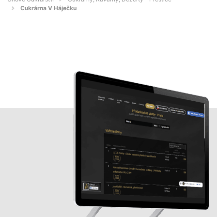
Cukrárna V Háječku