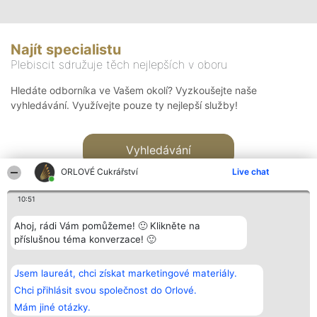
Najít specialistu
Plebiscit sdružuje těch nejlepších v oboru
Hledáte odborníka ve Vašem okolí? Vyzkoušejte naše
vyhledávání. Využívejte pouze ty nejlepší služby!
Vyhledávání
ORLOVÉ Cukrářství
Live chat
10:51
Ahoj, rádi Vám pomůžeme! 🙂 Klikněte na
příslušnou téma konverzace! 🙂
Organizátor hlasování
Plebiscyt
Kontakt
Bright Side Solutions sp. z o.
Vítězové
Kontakt
Jsem laureát, chci získat marketingové materiály.
o. sp. k.
Seznam všech
ul. Ruska 22
laureátů
Chci přihlásit svou společnost do Orlové.
Wrocław 50-079
Zásady
Mám jiné otázky.
KRS 0000749100 | Regon
Pravidla