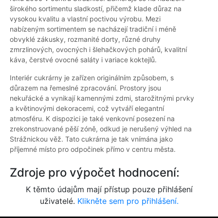
širokého sortimentu sladkostí, přičemž klade důraz na
vysokou kvalitu a vlastní poctivou výrobu. Mezi
nabízeným sortimentem se nacházejí tradiční i méně
obvyklé zákusky, rozmanité dorty, různé druhy
zmrzlinových, ovocných i šlehačkových pohárů, kvalitní
káva, čerstvé ovocné saláty i variace koktejlů.
Interiér cukrárny je zařízen originálním způsobem, s
důrazem na řemeslné zpracování. Prostory jsou
nekuřácké a vynikají kamennými zdmi, starožitnými prvky
a květinovými dekoracemi, což vytváří elegantní
atmosféru. K dispozici je také venkovní posezení na
zrekonstruované pěší zóně, odkud je nerušený výhled na
Strážnickou věž. Tato cukrárna je tak vnímána jako
příjemné místo pro odpočinek přímo v centru města.
Zdroje pro výpočet hodnocení:
K těmto údajům mají přístup pouze přihlášení
uživatelé.
Klikněte sem pro přihlášení.