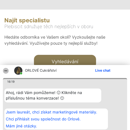
Najít specialistu
Plebiscit sdružuje těch nejlepších v oboru
Hledáte odborníka ve Vašem okolí? Vyzkoušejte naše
vyhledávání. Využívejte pouze ty nejlepší služby!
Vyhledávání
ORLOVÉ Cukrářství
Live chat
16:19
Ahoj, rádi Vám pomůžeme! 🙂 Klikněte na
příslušnou téma konverzace! 🙂
Organizátor hlasování
Plebiscyt
Kontakt
Bright Side Solutions sp. z o.
Vítězové
Kontakt
Jsem laureát, chci získat marketingové materiály.
o. sp. k.
Seznam všech
ul. Ruska 22
laureátů
Chci přihlásit svou společnost do Orlové.
Wrocław 50-079
Zásady
Mám jiné otázky.
KRS 0000749100 | Regon
Pravidla