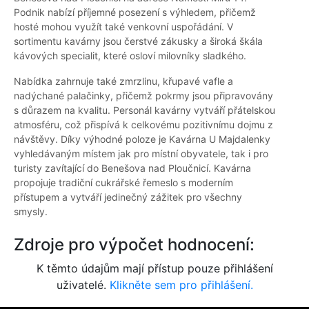
Podnik nabízí příjemné posezení s výhledem, přičemž
hosté mohou využít také venkovní uspořádání. V
sortimentu kavárny jsou čerstvé zákusky a široká škála
kávových specialit, které osloví milovníky sladkého.
Nabídka zahrnuje také zmrzlinu, křupavé vafle a
nadýchané palačinky, přičemž pokrmy jsou připravovány
s důrazem na kvalitu. Personál kavárny vytváří přátelskou
atmosféru, což přispívá k celkovému pozitivnímu dojmu z
návštěvy. Díky výhodné poloze je Kavárna U Majdalenky
vyhledávaným místem jak pro místní obyvatele, tak i pro
turisty zavítající do Benešova nad Ploučnicí. Kavárna
propojuje tradiční cukrářské řemeslo s moderním
přístupem a vytváří jedinečný zážitek pro všechny
smysly.
Zdroje pro výpočet hodnocení:
K těmto údajům mají přístup pouze přihlášení
uživatelé.
Klikněte sem pro přihlášení.