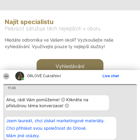
Najít specialistu
Plebiscit sdružuje těch nejlepších v oboru
Hledáte odborníka ve Vašem okolí? Vyzkoušejte naše
vyhledávání. Využívejte pouze ty nejlepší služby!
Vyhledávání
ORLOVÉ Cukrářství
Live chat
11:33
Ahoj, rádi Vám pomůžeme! 🙂 Klikněte na
příslušnou téma konverzace! 🙂
Organizátor hlasování
Plebiscyt
Kontakt
Bright Side Solutions sp. z o.
Vítězové
Kontakt
Jsem laureát, chci získat marketingové materiály.
o. sp. k.
Seznam všech
ul. Ruska 22
laureátů
Chci přihlásit svou společnost do Orlové.
Wrocław 50-079
Zásady
Mám jiné otázky.
KRS 0000749100 | Regon
Pravidla