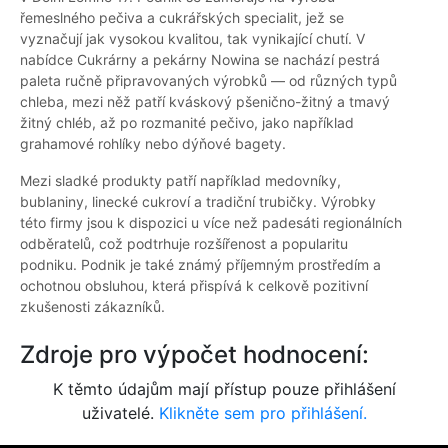
řemeslného pečiva a cukrářských specialit, jež se
vyznačují jak vysokou kvalitou, tak vynikající chutí. V
nabídce Cukrárny a pekárny Nowina se nachází pestrá
paleta ručně připravovaných výrobků — od různých typů
chleba, mezi něž patří kváskový pšenično-žitný a tmavý
žitný chléb, až po rozmanité pečivo, jako například
grahamové rohlíky nebo dýňové bagety.
Mezi sladké produkty patří například medovníky,
bublaniny, linecké cukroví a tradiční trubičky. Výrobky
této firmy jsou k dispozici u více než padesáti regionálních
odběratelů, což podtrhuje rozšířenost a popularitu
podniku. Podnik je také známý příjemným prostředím a
ochotnou obsluhou, která přispívá k celkově pozitivní
zkušenosti zákazníků.
Zdroje pro výpočet hodnocení:
K těmto údajům mají přístup pouze přihlášení
uživatelé.
Klikněte sem pro přihlášení.