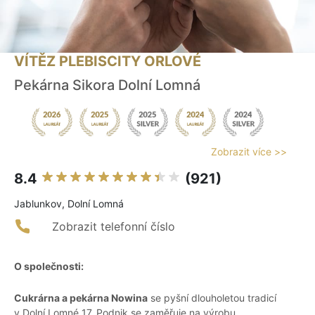
VÍTĚZ PLEBISCITY ORLOVÉ
Pekárna Sikora Dolní Lomná
Zobrazit více >>
8.4
(921)
Jablunkov, Dolní Lomná
Zobrazit telefonní číslo
O společnosti:
Cukrárna a pekárna Nowina
se pyšní dlouholetou tradicí
v Dolní Lomné 17. Podnik se zaměřuje na výrobu