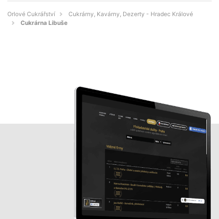
Orlové Cukrářství
Cukrárny, Kavárny, Dezerty - Hradec Králové
Cukrárna Libuše