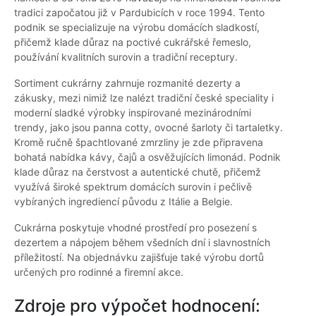
tradici započatou již v Pardubicích v roce 1994. Tento
podnik se specializuje na výrobu domácích sladkostí,
přičemž klade důraz na poctivé cukrářské řemeslo,
používání kvalitních surovin a tradiční receptury.
Sortiment cukrárny zahrnuje rozmanité dezerty a
zákusky, mezi nimiž lze nalézt tradiční české speciality i
moderní sladké výrobky inspirované mezinárodními
trendy, jako jsou panna cotty, ovocné šarloty či tartaletky.
Kromě ručně špachtlované zmrzliny je zde připravena
bohatá nabídka kávy, čajů a osvěžujících limonád. Podnik
klade důraz na čerstvost a autentické chutě, přičemž
využívá široké spektrum domácích surovin i pečlivě
vybíraných ingrediencí původu z Itálie a Belgie.
Cukrárna poskytuje vhodné prostředí pro posezení s
dezertem a nápojem během všedních dní i slavnostních
příležitostí. Na objednávku zajišťuje také výrobu dortů
určených pro rodinné a firemní akce.
Zdroje pro výpočet hodnocení: