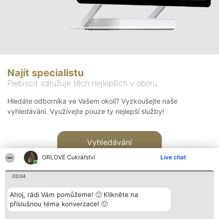
Najít specialistu
Plebiscit sdružuje těch nejlepších v oboru
Hledáte odborníka ve Vašem okolí? Vyzkoušejte naše
vyhledávání. Využívejte pouze ty nejlepší služby!
Vyhledávání
ORLOVÉ Cukrářství
Live chat
03:04
Ahoj, rádi Vám pomůžeme! 🙂 Klikněte na
příslušnou téma konverzace! 🙂
Organizátor hlasování
Plebiscyt
Kontakt