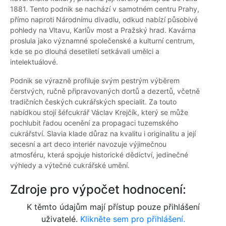
1881. Tento podnik se nachází v samotném centru Prahy,
přímo naproti Národnímu divadlu, odkud nabízí působivé
pohledy na Vltavu, Karlův most a Pražský hrad. Kavárna
proslula jako významné společenské a kulturní centrum,
kde se po dlouhá desetiletí setkávali umělci a
intelektuálové.
Podnik se výrazně profiluje svým pestrým výběrem
čerstvých, ručně připravovaných dortů a dezertů, včetně
tradičních českých cukrářských specialit. Za touto
nabídkou stojí šéfcukrář Václav Krejčík, který se může
pochlubit řadou ocenění za propagaci tuzemského
cukrářství. Slavia klade důraz na kvalitu i originalitu a její
secesní a art deco interiér navozuje výjimečnou
atmosféru, která spojuje historické dědictví, jedinečné
výhledy a výtečné cukrářské umění.
Zdroje pro výpočet hodnocení:
K těmto údajům mají přístup pouze přihlášení
uživatelé.
Klikněte sem pro přihlášení.