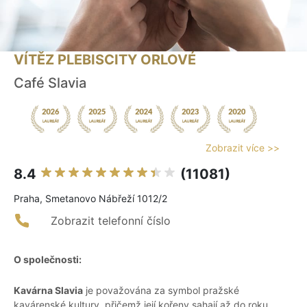
VÍTĚZ PLEBISCITY ORLOVÉ
Café Slavia
Zobrazit více >>
8.4
(11081)
Praha, Smetanovo Nábřeží 1012/2
Zobrazit telefonní číslo
O společnosti:
Kavárna Slavia
je považována za symbol pražské
kavárenské kultury, přičemž její kořeny sahají až do roku