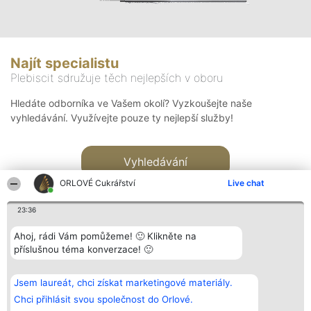
Najít specialistu
Plebiscit sdružuje těch nejlepších v oboru
Hledáte odborníka ve Vašem okolí? Vyzkoušejte naše
vyhledávání. Využívejte pouze ty nejlepší služby!
Vyhledávání
ORLOVÉ Cukrářství
Live chat
23:36
Ahoj, rádi Vám pomůžeme! 🙂 Klikněte na
příslušnou téma konverzace! 🙂
Organizátor hlasování
Plebiscyt
Kontakt
Bright Side Solutions sp. z o.
Vítězové
Kontakt
Jsem laureát, chci získat marketingové materiály.
o. sp. k.
Seznam všech
ul. Ruska 22
laureátů
Chci přihlásit svou společnost do Orlové.
Wrocław 50-079
Zásady