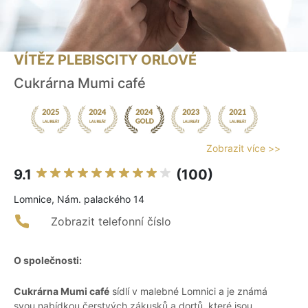
VÍTĚZ PLEBISCITY ORLOVÉ
Cukrárna Mumi café
Zobrazit více >>
9.1
(100)
Lomnice, Nám. palackého 14
Zobrazit telefonní číslo
O společnosti:
Cukrárna Mumi café
sídlí v malebné Lomnici a je známá
svou nabídkou čerstvých zákusků a dortů, které jsou