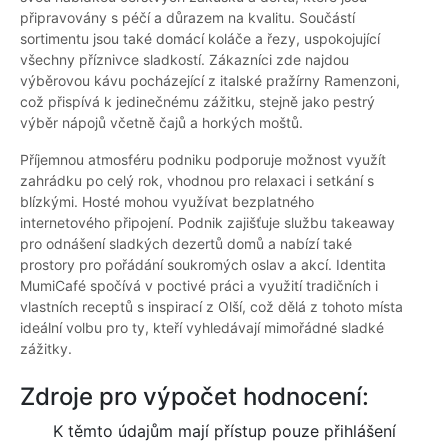
připravovány s péčí a důrazem na kvalitu. Součástí
sortimentu jsou také domácí koláče a řezy, uspokojující
všechny příznivce sladkostí. Zákazníci zde najdou
výběrovou kávu pocházející z italské pražírny Ramenzoni,
což přispívá k jedinečnému zážitku, stejně jako pestrý
výběr nápojů včetně čajů a horkých moštů.
Příjemnou atmosféru podniku podporuje možnost využít
zahrádku po celý rok, vhodnou pro relaxaci i setkání s
blízkými. Hosté mohou využívat bezplatného
internetového připojení. Podnik zajišťuje službu takeaway
pro odnášení sladkých dezertů domů a nabízí také
prostory pro pořádání soukromých oslav a akcí. Identita
MumiCafé spočívá v poctivé práci a využití tradičních i
vlastních receptů s inspirací z Olší, což dělá z tohoto místa
ideální volbu pro ty, kteří vyhledávají mimořádné sladké
zážitky.
Zdroje pro výpočet hodnocení:
K těmto údajům mají přístup pouze přihlášení