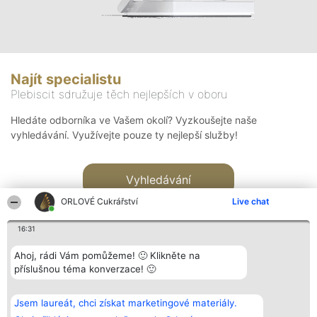
Najít specialistu
Plebiscit sdružuje těch nejlepších v oboru
Hledáte odborníka ve Vašem okolí? Vyzkoušejte naše
vyhledávání. Využívejte pouze ty nejlepší služby!
Vyhledávání
ORLOVÉ Cukrářství
Live chat
16:31
Ahoj, rádi Vám pomůžeme! 🙂 Klikněte na
příslušnou téma konverzace! 🙂
Organizátor hlasování
Plebiscyt
Kontakt
Bright Side Solutions sp. z o.
Vítězové
Kontakt
Jsem laureát, chci získat marketingové materiály.
o. sp. k.
Seznam všech
ul. Ruska 22
laureátů