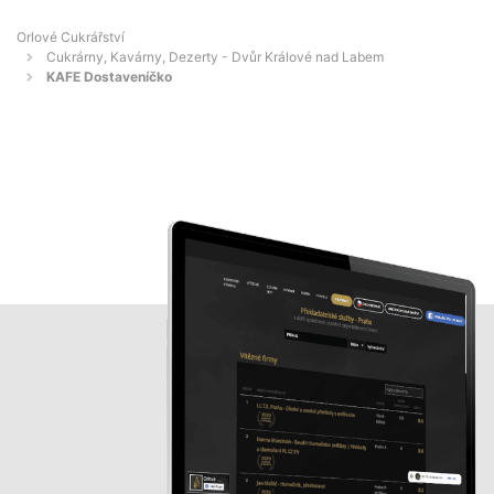
Orlové Cukrářství
Cukrárny, Kavárny, Dezerty - Dvůr Králové nad Labem
KAFE Dostaveníčko