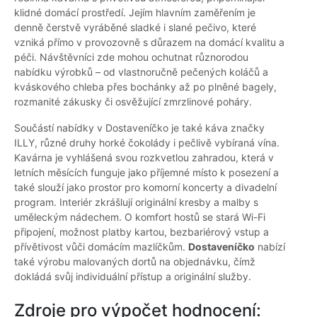
klidné domácí prostředí. Jejím hlavním zaměřením je
denně čerstvě vyráběné sladké i slané pečivo, které
vzniká přímo v provozovně s důrazem na domácí kvalitu a
péči. Návštěvníci zde mohou ochutnat různorodou
nabídku výrobků – od vlastnoručně pečených koláčů a
kváskového chleba přes bochánky až po plněné bagely,
rozmanité zákusky či osvěžující zmrzlinové poháry.
Součástí nabídky v Dostaveníčko je také káva značky
ILLY, různé druhy horké čokolády i pečlivě vybíraná vína.
Kavárna je vyhlášená svou rozkvetlou zahradou, která v
letních měsících funguje jako příjemné místo k posezení a
také slouží jako prostor pro komorní koncerty a divadelní
program. Interiér zkrášlují originální kresby a malby s
uměleckým nádechem. O komfort hostů se stará Wi-Fi
připojení, možnost platby kartou, bezbariérový vstup a
přívětivost vůči domácím mazlíčkům.
Dostaveníčko
nabízí
také výrobu malovaných dortů na objednávku, čímž
dokládá svůj individuální přístup a originální služby.
Zdroje pro výpočet hodnocení: