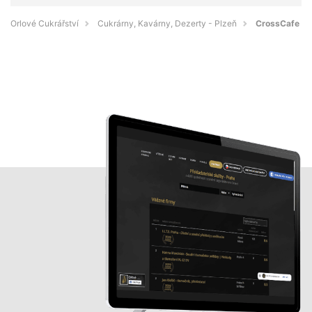
Orlové Cukrářství
Cukrárny, Kavárny, Dezerty - Plzeň
CrossCafe