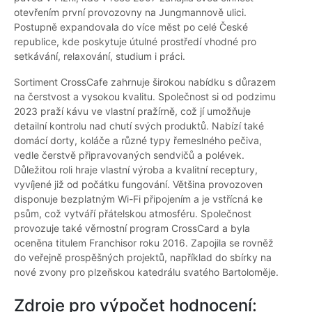
otevřením první provozovny na Jungmannově ulici.
Postupně expandovala do více měst po celé České
republice, kde poskytuje útulné prostředí vhodné pro
setkávání, relaxování, studium i práci.
Sortiment CrossCafe zahrnuje širokou nabídku s důrazem
na čerstvost a vysokou kvalitu. Společnost si od podzimu
2023 praží kávu ve vlastní pražírně, což jí umožňuje
detailní kontrolu nad chutí svých produktů. Nabízí také
domácí dorty, koláče a různé typy řemeslného pečiva,
vedle čerstvě připravovaných sendvičů a polévek.
Důležitou roli hraje vlastní výroba a kvalitní receptury,
vyvíjené již od počátku fungování. Většina provozoven
disponuje bezplatným Wi-Fi připojením a je vstřícná ke
psům, což vytváří přátelskou atmosféru. Společnost
provozuje také věrnostní program CrossCard a byla
oceněna titulem Franchisor roku 2016. Zapojila se rovněž
do veřejně prospěšných projektů, například do sbírky na
nové zvony pro plzeňskou katedrálu svatého Bartoloměje.
Zdroje pro výpočet hodnocení: