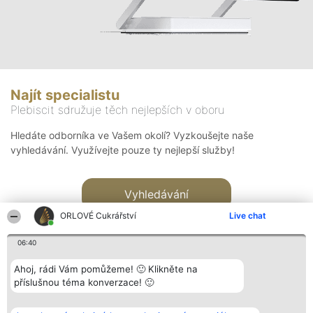
Najít specialistu
Plebiscit sdružuje těch nejlepších v oboru
Hledáte odborníka ve Vašem okolí? Vyzkoušejte naše
vyhledávání. Využívejte pouze ty nejlepší služby!
Vyhledávání
ORLOVÉ Cukrářství
Live chat
06:40
Ahoj, rádi Vám pomůžeme! 🙂 Klikněte na
příslušnou téma konverzace! 🙂
Organizátor hlasování
Plebiscyt
Kontakt
Bright Side Solutions sp. z o.
Vítězové
Kontakt