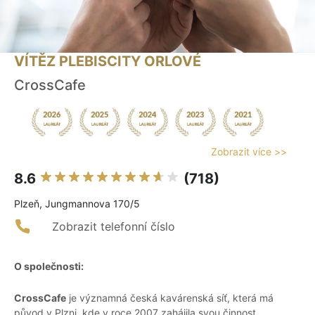
VÍTĚZ PLEBISCITY ORLOVÉ
CrossCafe
Zobrazit více >>
8.6
(718)
Plzeň, Jungmannova 170/5
Zobrazit telefonní číslo
O společnosti:
CrossCafe
je významná česká kavárenská síť, která má
původ v Plzni, kde v roce 2007 zahájila svou činnost