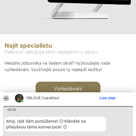
Najít specialistu
Plebiscit sdružuje těch nejlepších v oboru
Hledáte odborníka ve Vašem okolí? Vyzkoušejte naše
vyhledávání. Využívejte pouze ty nejlepší služby!
Vyhledávání
ORLOVÉ Cukrářství
Live chat
00:25
Ahoj, rádi Vám pomůžeme! 🙂 Klikněte na
příslušnou téma konverzace! 🙂
Organizátor hlasování
Plebiscyt
Kontakt