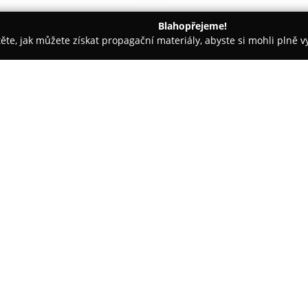
Blahopřejeme!
těte, jak můžete získat propagační materiály, abyste si mohli plně 
Praha
Cukrárna Studánka
O společnosti:
Cukrárna Studánka
sídlící v 
tradicí a osobním přístupem k
zakázkovou výrobu dortů, které
ulici Na Zderaze. Díky lokální 
Zobrazit více >>
unikátní chuť, neboť nejsou z
zahrnuje široké možnosti vzhled
svatební či firemní dorty, přič
Kromě dortů provozuje Studán
minidezertů, nabízejících více 