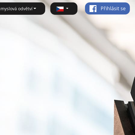
Přihlásit se
ůmyslová odvětví