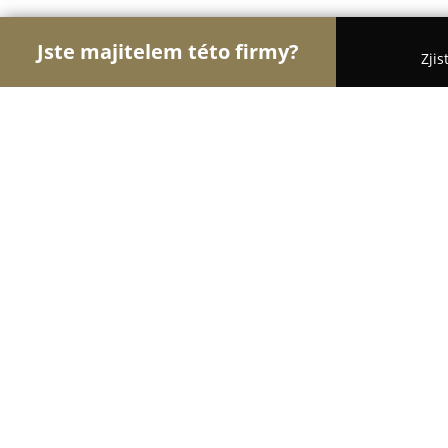
Jste majitelem této firmy?
Zjis
Orlové Cukrářství
Cukrárny, Kavárny, Dezerty - 
Cukrárna Studánka
9
(42)
Praha, Na Zderaze 3
Zobrazit telefonní číslo