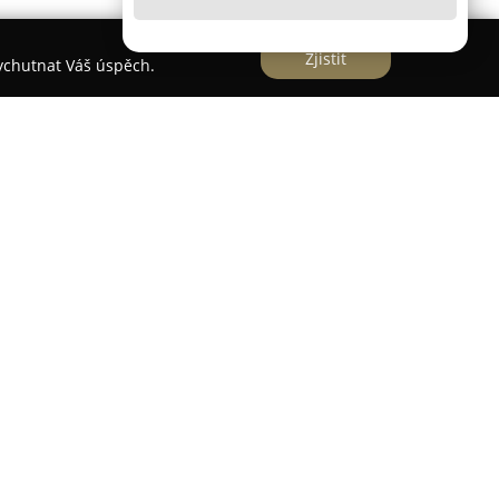
Zjistit
vychutnat Váš úspěch.
Praze na Novém Městě je známá svou dlouholetou
e každé objednávce. Zaměřuje se zejména na
 peče vždy čerstvé přímo ve své provozovně na
výrobě si každý dort uchovává vysokou kvalitu a
atěžovány skladováním či přepravou. Nabídka
u, například klasické, květinové, patrové
emž je možné detailní modelování i kresbu.
ka také prodej mnoha druhů zákusků a
než třicet základních příchutí a variant. Sortiment