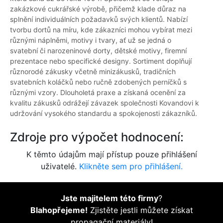
zakázkové cukrářské výrobě, přičemž klade důraz na
splnění individuálních požadavků svých klientů. Nabízí
tvorbu dortů na míru, kde zákazníci mohou vybírat mezi
různými náplněmi, motivy i tvary, ať už se jedná o
svatební či narozeninové dorty, dětské motivy, firemní
prezentace nebo specifické designy. Sortiment doplňují
různorodé zákusky včetně minizákusků, tradičních
svatebních koláčků nebo ručně zdobených perníčků s
různými vzory. Dlouholetá praxe a získaná ocenění za
kvalitu zákusků odrážejí závazek společnosti Kovandovi k
udržování vysokého standardu a spokojenosti zákazníků.
Zdroje pro výpočet hodnocení:
K těmto údajům mají přístup pouze přihlášení
uživatelé.
Klikněte sem pro přihlášení.
Jste majitelem této firmy
?
Blahopřejeme!
Zjistěte jestli můžete získat
propagační materiály!