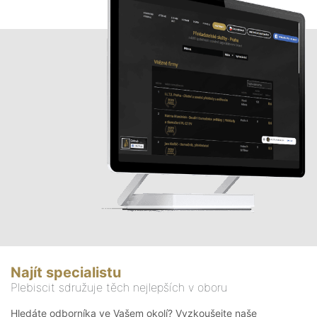
Najít specialistu
Plebiscit sdružuje těch nejlepších v oboru
Hledáte odborníka ve Vašem okolí? Vyzkoušejte naše