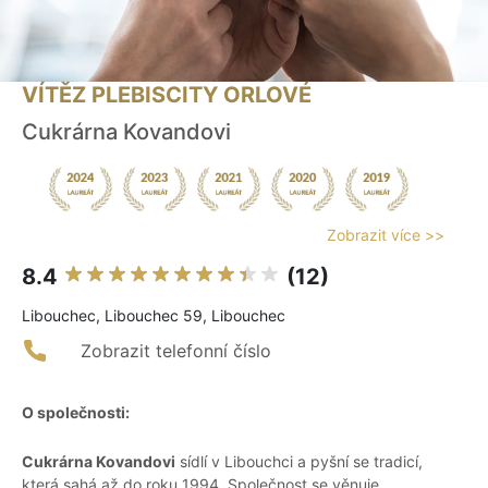
VÍTĚZ PLEBISCITY ORLOVÉ
Cukrárna Kovandovi
Zobrazit více >>
8.4
(12)
Libouchec, Libouchec 59, Libouchec
Zobrazit telefonní číslo
O společnosti:
Cukrárna Kovandovi
sídlí v Libouchci a pyšní se tradicí,
která sahá až do roku 1994. Společnost se věnuje