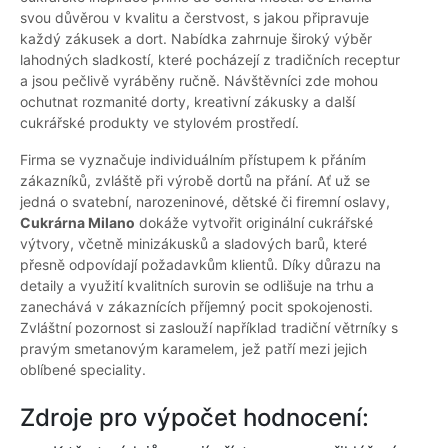
svou důvěrou v kvalitu a čerstvost, s jakou připravuje
každý zákusek a dort. Nabídka zahrnuje široký výběr
lahodných sladkostí, které pocházejí z tradičních receptur
a jsou pečlivě vyráběny ručně. Návštěvníci zde mohou
ochutnat rozmanité dorty, kreativní zákusky a další
cukrářské produkty ve stylovém prostředí.
Firma se vyznačuje individuálním přístupem k přáním
zákazníků, zvláště při výrobě dortů na přání. Ať už se
jedná o svatební, narozeninové, dětské či firemní oslavy,
Cukrárna Milano
dokáže vytvořit originální cukrářské
výtvory, včetně minizákusků a sladových barů, které
přesně odpovídají požadavkům klientů. Díky důrazu na
detaily a využití kvalitních surovin se odlišuje na trhu a
zanechává v zákaznících příjemný pocit spokojenosti.
Zvláštní pozornost si zaslouží například tradiční větrníky s
pravým smetanovým karamelem, jež patří mezi jejich
oblíbené speciality.
Zdroje pro výpočet hodnocení: