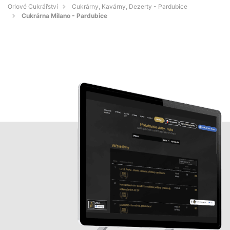
Orlové Cukrářství
Cukrárny, Kavárny, Dezerty - Pardubice
Cukrárna Milano - Pardubice