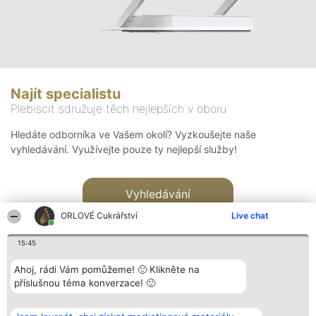
Najít specialistu
Plebiscit sdružuje těch nejlepších v oboru
Hledáte odborníka ve Vašem okolí? Vyzkoušejte naše
vyhledávání. Využívejte pouze ty nejlepší služby!
Vyhledávání
ORLOVÉ Cukrářství
Live chat
15:45
Ahoj, rádi Vám pomůžeme! 🙂 Klikněte na
příslušnou téma konverzace! 🙂
Organizátor hlasování
Plebiscyt
Kontakt
Bright Side Solutions sp. z o.
Vítězové
Kontakt