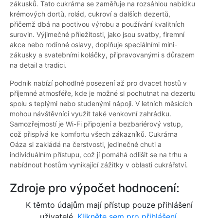
zákusků. Tato cukrárna se zaměřuje na rozsáhlou nabídku
krémových dortů, rolád, cukroví a dalších dezertů,
přičemž dbá na poctivou výrobu a používání kvalitních
surovin. Výjimečné příležitosti, jako jsou svatby, firemní
akce nebo rodinné oslavy, doplňuje speciálními mini-
zákusky a svatebními koláčky, připravovanými s důrazem
na detail a tradici.
Podnik nabízí pohodlné posezení až pro dvacet hostů v
příjemné atmosféře, kde je možné si pochutnat na dezertu
spolu s teplými nebo studenými nápoji. V letních měsících
mohou návštěvníci využít také venkovní zahrádku.
Samozřejmostí je Wi-Fi připojení a bezbariérový vstup,
což přispívá ke komfortu všech zákazníků. Cukrárna
Oáza si zakládá na čerstvosti, jedinečné chuti a
individuálním přístupu, což jí pomáhá odlišit se na trhu a
nabídnout hostům vynikající zážitky v oblasti cukrářství.
Zdroje pro výpočet hodnocení:
K těmto údajům mají přístup pouze přihlášení
uživatelé.
Klikněte sem pro přihlášení.