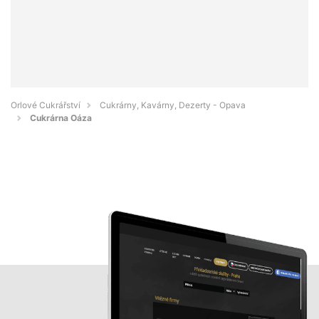
Orlové Cukrářství
Cukrárny, Kavárny, Dezerty - Opava
Cukrárna Oáza