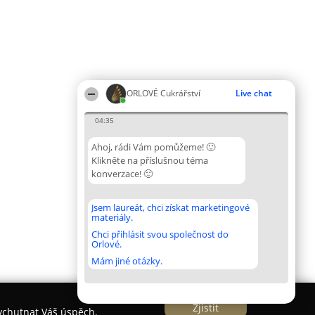
ORLOVÉ Cukrářství
Live chat
04:35
Ahoj, rádi Vám pomůžeme! 🙂
Klikněte na příslušnou téma
konverzace! 🙂
Jsem laureát, chci získat marketingové
materiály.
Chci přihlásit svou společnost do
Orlové.
Mám jiné otázky.
Zjistit
vychutnat Váš úspěch.