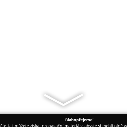
Blahopřejeme!
těte, jak můžete získat propagační materiály, abyste si mohli plně 