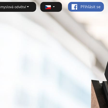
Přihlásit se
ůmyslová odvětví