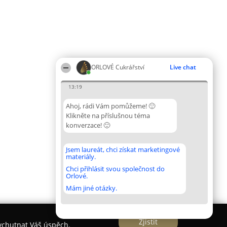
ORLOVÉ Cukrářství
Live chat
13:19
Ahoj, rádi Vám pomůžeme! 🙂
Klikněte na příslušnou téma
konverzace! 🙂
Jsem laureát, chci získat marketingové
materiály.
Chci přihlásit svou společnost do
Orlové.
Mám jiné otázky.
Zjistit
vychutnat Váš úspěch.