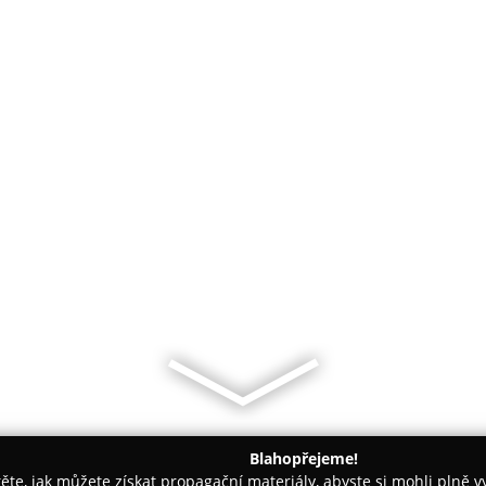
Blahopřejeme!
těte, jak můžete získat propagační materiály, abyste si mohli plně 