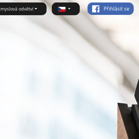
Přihlásit se
ůmyslová odvětví