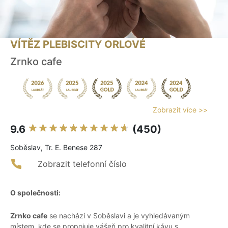
VÍTĚZ PLEBISCITY ORLOVÉ
Zrnko cafe
Zobrazit více >>
9.6
(450)
Soběslav, Tr. E. Benese 287
Zobrazit telefonní číslo
O společnosti:
Zrnko cafe
se nachází v Soběslavi a je vyhledávaným
místem, kde se propojuje vášeň pro kvalitní kávu s