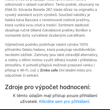
odborností v oblasti cukrářství. Tento podnik, situovaný na
třídě Dr. Edvarda Beneše 287, klade důraz na originalitu a
vysoký standard svých výrobků. Součástí nabídky je
italská káva Bazzara z renomované rodinné pražírny,
která vyniká svou chutí a tradicí. Sortiment sladkostí
obsahuje ručně dělané čokoládové pralinky BonBon a
rozmanité dorty vytvářené zkušenými cukrářkami.
Výjimečnost podniku podtrhuje vlastní výroba 100%
přírodního Gelato Italiano, která poskytuje návštěvníkům
nevšední zážitek. Zahrnuty jsou také zdravější alternativy,
a rodiny s dětmi mohou využít dětský koutek i přátelskou
atmosféru. K pohodlí přispívá možnost posezení venku i
přístup k Wi-Fi, což z
Zrnko cafe
činí ideální místo pro
odpočinek či setkání.
Zdroje pro výpočet hodnocení:
K těmto údajům mají přístup pouze přihlášení
uživatelé.
Klikněte sem pro přihlášení.