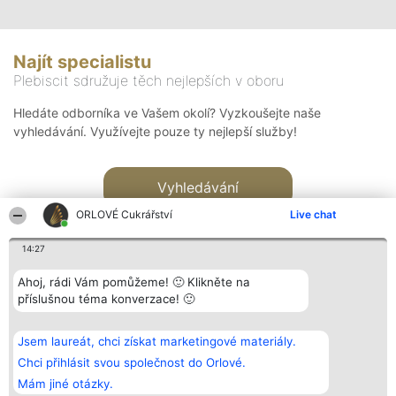
Najít specialistu
Plebiscit sdružuje těch nejlepších v oboru
Hledáte odborníka ve Vašem okolí? Vyzkoušejte naše
vyhledávání. Využívejte pouze ty nejlepší služby!
Vyhledávání
ORLOVÉ Cukrářství
Live chat
14:27
Ahoj, rádi Vám pomůžeme! 🙂 Klikněte na
příslušnou téma konverzace! 🙂
Organizátor hlasování
Plebiscyt
Kontakt
Bright Side Solutions sp. z o.
Vítězové
Kontakt
Jsem laureát, chci získat marketingové materiály.
o. sp. k.
Seznam všech
ul. Ruska 22
laureátů
Chci přihlásit svou společnost do Orlové.
Wrocław 50-079
Zásady
Mám jiné otázky.
KRS 0000749100 | Regon
Pravidla