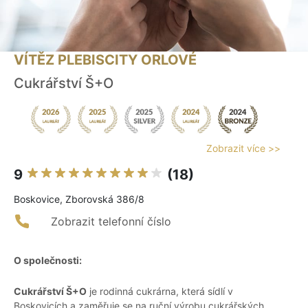
VÍTĚZ PLEBISCITY ORLOVÉ
Cukrářství Š+O
Zobrazit více >>
9
(18)
Boskovice, Zborovská 386/8
Zobrazit telefonní číslo
O společnosti:
Cukrářství Š+O
je rodinná cukrárna, která sídlí v
Boskovicích a zaměřuje se na ruční výrobu cukrářských