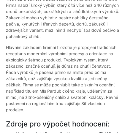
Firma nabízí široký výběr, který čítá více než 340 různých
druhů pekařských, cukrářských a lahůdkářských výrobků.
Zákazníci mohou vybírat z pestré nabídky čerstvého
pečiva, kynutých i třených dezertů, dortů, zákusků i
zdravějších variant, mezi nimiž nechybí špaldové pečivo a
pohankový chléb.
Hlavním základem firemní filozofie je propojení tradičních
receptur s moderními výrobními procesy a orientace na
ekologicky šetrnou produkci. Typickým rysem, který
zákazníci značně oceňují, je důraz na chuť i čerstvost.
Řada výrobků je pečena přímo na místě před očima
zákazníků, což zajišťuje vysokou kvalitu a jedinečný
zážitek. Firma se může pochlubit také získáním ocenění,
například titulem Mls Pardubického kraje, uděleným za
mimo jiné žitno-pšeničný chléb a svatební koláčky. Pevné
postavení na regionálním trhu zajišťuje Síť vlastních
prodejen.
Zdroje pro výpočet hodnocení: