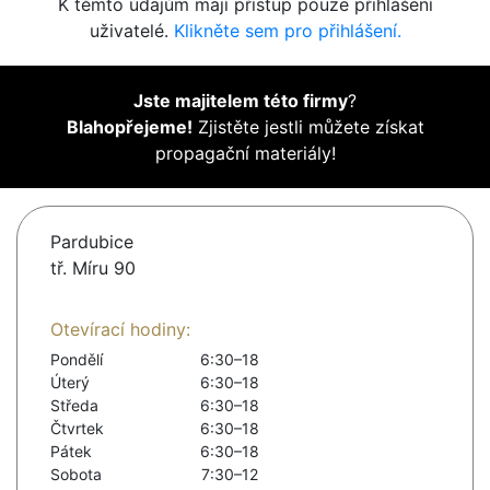
K těmto údajům mají přístup pouze přihlášení
uživatelé.
Klikněte sem pro přihlášení.
Jste majitelem této firmy
?
Blahopřejeme!
Zjistěte jestli můžete získat
propagační materiály!
Pardubice
tř. Míru 90
Otevírací hodiny:
Pondělí
6:30–18
Úterý
6:30–18
Středa
6:30–18
Čtvrtek
6:30–18
Pátek
6:30–18
Sobota
7:30–12