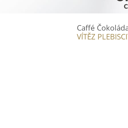
Caffé Čokolád
VÍTĚZ PLEBISC