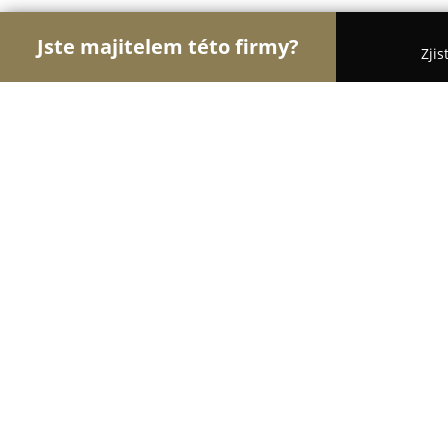
Jste majitelem této firmy?
Zjis
Orlové Cukrářství
Cukrárny, Kavárny, Dezerty - 
Caffé Čokoláda
9.4
(457)
Horažďovice, Plzeňská 1070
Zobrazit telefonní číslo