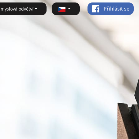
Přihlásit se
ůmyslová odvětví