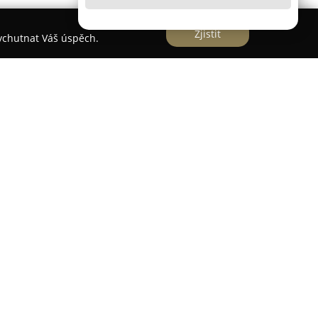
Zjistit
vychutnat Váš úspěch.
 nachází v centru Horažďovic a je známá pečlivou
ávových specialit. Podnik
Caffé Čokoláda
nabízí
posezení u kvalitní kávy, kterou doplňuje široký
rtů.
 pečené rozmanité dorty a zákusky, mezi nimiž
rní variace. Součástí nabídky jsou i ručně
 čerstvost a kvalitu. Myšleno je také na
otřebami, proto jsou v sortimentu zastoupeny i
nosti.