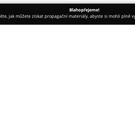
Blahopřejeme!
těte, jak můžete získat propagační materiály, abyste si mohli plně 
Horažďovice
Caffé Čokoláda
O společnosti:
Rodinná kavárna a cukrárna se
přípravou sladkých dezertů i k
klidnou atmosféru vhodnou pro 
výběr právě připravených deze
Zobrazit více >>
Každý den jsou v této cukrárně
najdete jak tradiční, tak i mode
vyráběné makronky s důrazem na
zákazníky s různými dietními p
bezlepkové a bezlaktózové mož