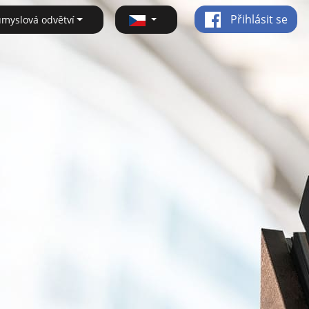
Přihlásit se
ůmyslová odvětví