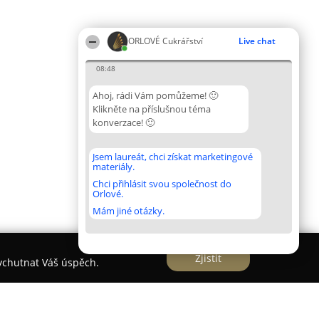
ORLOVÉ Cukrářství
Live chat
08:48
Ahoj, rádi Vám pomůžeme! 🙂
Klikněte na příslušnou téma
konverzace! 🙂
Jsem laureát, chci získat marketingové
materiály.
Chci přihlásit svou společnost do
Orlové.
Mám jiné otázky.
Zjistit
vychutnat Váš úspěch.