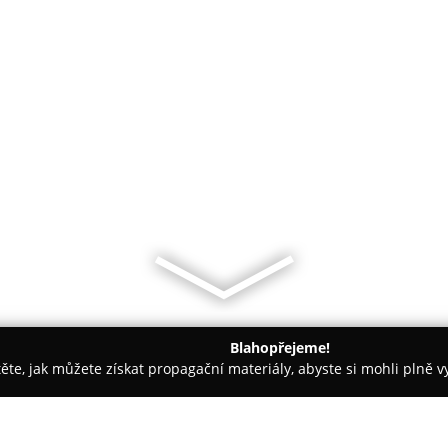
Blahopřejeme!
těte, jak můžete získat propagační materiály, abyste si mohli plně 
Benešov
Rodinná cukrárna Lucijana