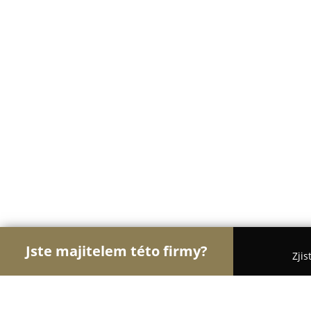
Jste majitelem této firmy?
Zjis
Orlové Cukrářství
Cukrárny, Kavárny, Dezerty - 