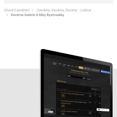
Orlové Cukrářství
Cukrárny, Kavárny, Dezerty - Loštice
Kavárna Galerie U lišky Bystroušky