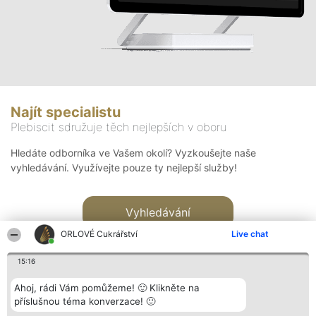
Najít specialistu
Plebiscit sdružuje těch nejlepších v oboru
Hledáte odborníka ve Vašem okolí? Vyzkoušejte naše
vyhledávání. Využívejte pouze ty nejlepší služby!
Vyhledávání
ORLOVÉ Cukrářství
Live chat
15:16
Ahoj, rádi Vám pomůžeme! 🙂 Klikněte na
příslušnou téma konverzace! 🙂
Organizátor hlasování
Plebiscyt
Kontakt