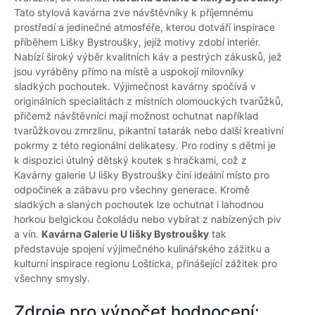
Tato stylová kavárna zve návštěvníky k příjemnému
prostředí a jedinečné atmosféře, kterou dotváří inspirace
příběhem Lišky Bystroušky, jejíž motivy zdobí interiér.
Nabízí široký výběr kvalitních káv a pestrých zákusků, jež
jsou vyráběny přímo na místě a uspokojí milovníky
sladkých pochoutek. Výjimečnost kavárny spočívá v
originálních specialitách z místních olomouckých tvarůžků,
přičemž návštěvníci mají možnost ochutnat například
tvarůžkovou zmrzlinu, pikantní tatarák nebo další kreativní
pokrmy z této regionální delikatesy. Pro rodiny s dětmi je
k dispozici útulný dětský koutek s hračkami, což z
Kavárny galerie U lišky Bystroušky činí ideální místo pro
odpočinek a zábavu pro všechny generace. Kromě
sladkých a slaných pochoutek lze ochutnat i lahodnou
horkou belgickou čokoládu nebo vybírat z nabízených piv
a vín.
Kavárna Galerie U lišky Bystroušky
tak
představuje spojení výjimečného kulinářského zážitku a
kulturní inspirace regionu Lošticka, přinášející zážitek pro
všechny smysly.
Zdroje pro výpočet hodnocení: