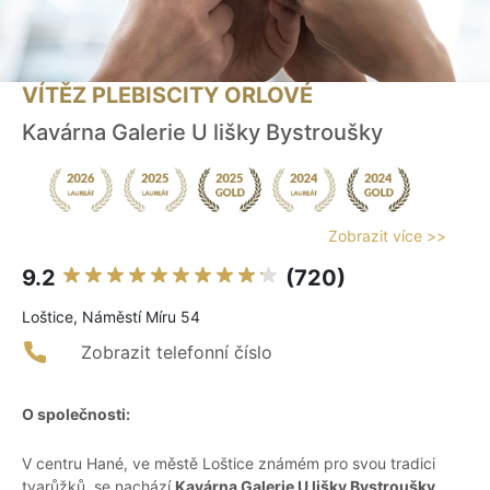
VÍTĚZ PLEBISCITY ORLOVÉ
Kavárna Galerie U lišky Bystroušky
Zobrazit více >>
9.2
(720)
Loštice, Náměstí Míru 54
Zobrazit telefonní číslo
O společnosti:
V centru Hané, ve městě Loštice známém pro svou tradici
tvarůžků, se nachází
Kavárna Galerie U lišky Bystroušky
.