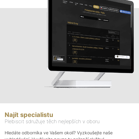
Najít specialistu
Plebiscit sdružuje těch nejlepších v oboru
Hledáte odborníka ve Vašem okolí? Vyzkoušejte naše