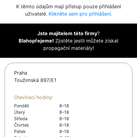
K těmto údajům mají přístup pouze přihlášení
uživatelé.
Klikněte sem pro přihlášení.
Jste majitelem této firmy
?
Blahopřejeme!
Zjistěte jestli můžete získat
propagační materiály!
Praha
Toužimská 897/E1
Otevírací hodiny:
Pondělí
8–18
Úterý
8–18
Středa
8–18
Čtvrtek
8–18
Pátek
8–18