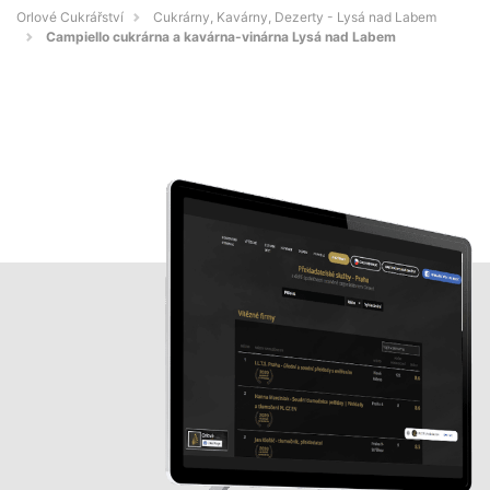
Orlové Cukrářství
Cukrárny, Kavárny, Dezerty - Lysá nad Labem
Campiello cukrárna a kavárna-vinárna Lysá nad Labem