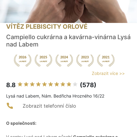
VÍTĚZ PLEBISCITY ORLOVÉ
Campiello cukrárna a kavárna-vinárna Lysá
nad Labem
Zobrazit více >>
8.8
(578)
Lysá nad Labem, Nám. Bedřicha Hrozného 16/22
Zobrazit telefonní číslo
O společnosti:
V centru Lysé nad Labem působí
Campiello cukrárna a