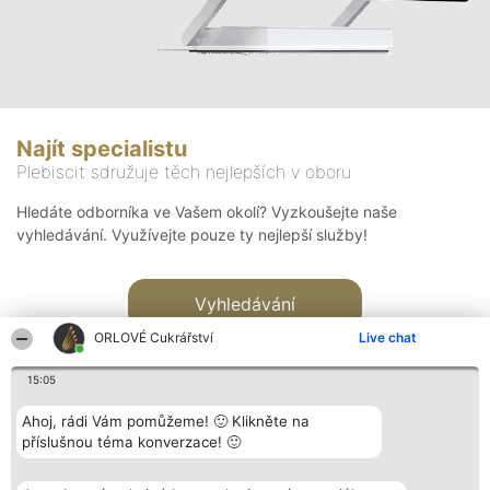
Najít specialistu
Plebiscit sdružuje těch nejlepších v oboru
Hledáte odborníka ve Vašem okolí? Vyzkoušejte naše
vyhledávání. Využívejte pouze ty nejlepší služby!
Vyhledávání
ORLOVÉ Cukrářství
Live chat
15:05
Ahoj, rádi Vám pomůžeme! 🙂 Klikněte na
příslušnou téma konverzace! 🙂
Organizátor hlasování
Plebiscyt
Kontakt
Bright Side Solutions sp. z o.
Vítězové
Kontakt