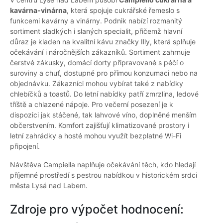
kavárna-vinárna
, která spojuje cukrářské řemeslo s
funkcemi kavárny a vinárny. Podnik nabízí rozmanitý
sortiment sladkých i slaných specialit, přičemž hlavní
důraz je kladen na kvalitní kávu značky Illy, která splňuje
očekávání i náročnějších zákazníků. Sortiment zahrnuje
čerstvé zákusky, domácí dorty připravované s péčí o
suroviny a chuť, dostupné pro přímou konzumaci nebo na
objednávku. Zákazníci mohou vybírat také z nabídky
chlebíčků a toastů. Do letní nabídky patří zmrzlina, ledové
tříště a chlazené nápoje. Pro večerní posezení je k
dispozici jak stáčené, tak lahvové víno, doplněné menším
občerstvením. Komfort zajišťují klimatizované prostory i
letní zahrádky a hosté mohou využít bezplatné Wi-Fi
připojení.
Návštěva Campiella naplňuje očekávání těch, kdo hledají
příjemné prostředí s pestrou nabídkou v historickém srdci
města Lysá nad Labem.
Zdroje pro výpočet hodnocení: