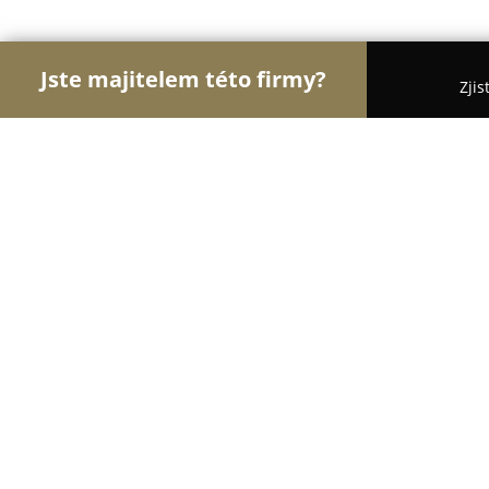
Jste majitelem této firmy?
Zjis
Orlové Cukrářství
Cukrárny, Kavárny, Dezerty - J
ENNEA CAFÉ & SHOP
9.5
(982)
Jeseník, nám. Svobody 832/25