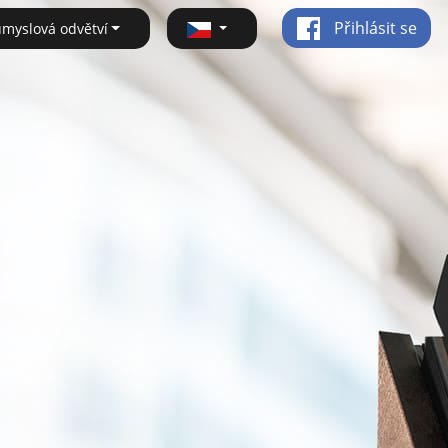
Přihlásit se
ůmyslová odvětví