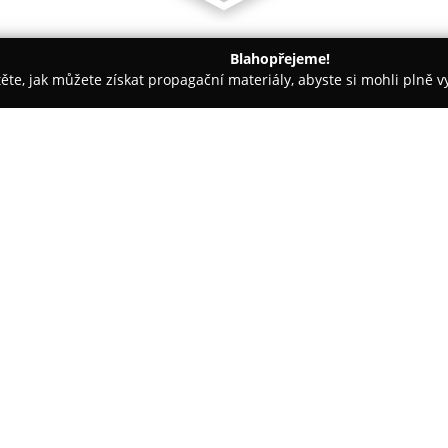
Blahopřejeme!
těte, jak můžete získat propagační materiály, abyste si mohli plně 
eseník
ENNEA CAFÉ & SHOP
O společnosti:
ENNEA CAFÉ & SHOP
v Jeseník
cukrářskou výrobou, která byla 
budově na náměstí Svobody, kde
pražíren, doplněnou o rozmani
Zobrazit více >>
na sezónnost a používání místn
patří oceněný karamelový koláč
makový dort, dýňový cheesecak
kavárny zahrnuje rovněž denně