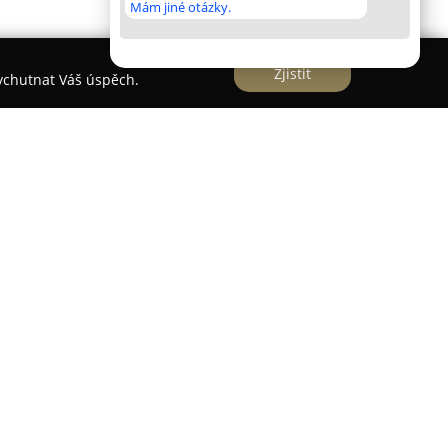
Mám jiné otázky.
Zjistit
vychutnat Váš úspěch.
u je rodinnou kavárnou propojenou s vlastní
založena v roce 2010. Nachází se v historické
 nabízí kávu pečlivě vybranou z lokálních
tý výběr domácích sladkostí. Výroba se zaměřuje
ích surovin. Mezi hlavní specializace podniku
 s vlašskými ořechy a špaldovými pukanci,
e i nabídka bezlepkových moučníků. Sortiment
 čerstvé housky, polévku a domácí limonády.