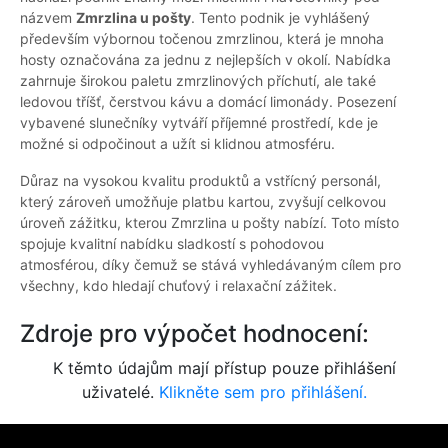
názvem
Zmrzlina u pošty
. Tento podnik je vyhlášený
především výbornou točenou zmrzlinou, která je mnoha
hosty označována za jednu z nejlepších v okolí. Nabídka
zahrnuje širokou paletu zmrzlinových příchutí, ale také
ledovou tříšť, čerstvou kávu a domácí limonády. Posezení
vybavené slunečníky vytváří příjemné prostředí, kde je
možné si odpočinout a užít si klidnou atmosféru.
Důraz na vysokou kvalitu produktů a vstřícný personál,
který zároveň umožňuje platbu kartou, zvyšují celkovou
úroveň zážitku, kterou Zmrzlina u pošty nabízí. Toto místo
spojuje kvalitní nabídku sladkostí s pohodovou
atmosférou, díky čemuž se stává vyhledávaným cílem pro
všechny, kdo hledají chuťový i relaxační zážitek.
Zdroje pro výpočet hodnocení:
K těmto údajům mají přístup pouze přihlášení
uživatelé.
Klikněte sem pro přihlášení.