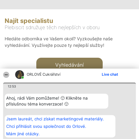
Najít specialistu
Plebiscit sdružuje těch nejlepších v oboru
Hledáte odborníka ve Vašem okolí? Vyzkoušejte naše
vyhledávání. Využívejte pouze ty nejlepší služby!
Vyhledávání
ORLOVÉ Cukrářství
Live chat
12:53
Ahoj, rádi Vám pomůžeme! 🙂 Klikněte na
příslušnou téma konverzace! 🙂
Organizátor hlasování
Plebiscyt
Kontakt
Bright Side Solutions sp. z o.
Vítězové
Kontakt
Jsem laureát, chci získat marketingové materiály.
o. sp. k.
Seznam všech
ul. Ruska 22
laureátů
Chci přihlásit svou společnost do Orlové.
Wrocław 50-079
Zásady
Mám jiné otázky.
KRS 0000749100 | Regon
Pravidla
381313360 | NIP 8943132676
Zásady