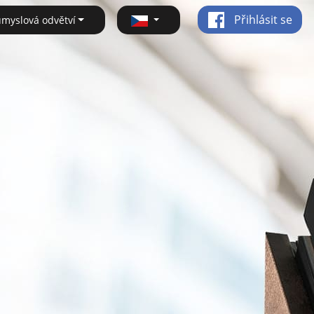
Přihlásit se
ůmyslová odvětví