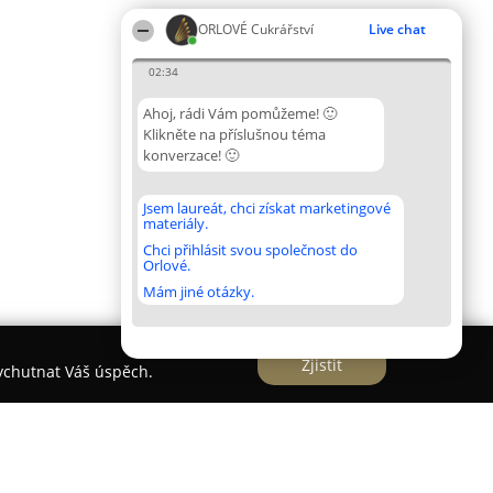
ORLOVÉ Cukrářství
Live chat
02:34
Ahoj, rádi Vám pomůžeme! 🙂
Klikněte na příslušnou téma
konverzace! 🙂
Jsem laureát, chci získat marketingové
materiály.
Chci přihlásit svou společnost do
Orlové.
Mám jiné otázky.
Zjistit
vychutnat Váš úspěch.