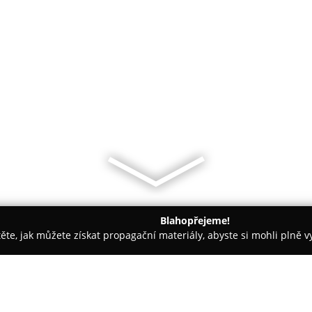
Blahopřejeme!
těte, jak můžete získat propagační materiály, abyste si mohli plně 
Praha
Cukrárna Myšák