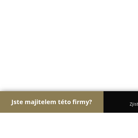
Jste majitelem této firmy?
Zjis
Orlové Cukrářství
Cukrárny, Kavárny, Dezerty - 