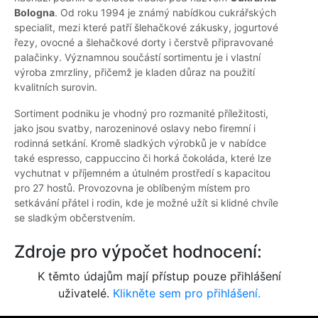
Bologna
. Od roku 1994 je známý nabídkou cukrářských
specialit, mezi které patří šlehačkové zákusky, jogurtové
řezy, ovocné a šlehačkové dorty i čerstvě připravované
palačinky. Významnou součástí sortimentu je i vlastní
výroba zmrzliny, přičemž je kladen důraz na použití
kvalitních surovin.
Sortiment podniku je vhodný pro rozmanité příležitosti,
jako jsou svatby, narozeninové oslavy nebo firemní i
rodinná setkání. Kromě sladkých výrobků je v nabídce
také espresso, cappuccino či horká čokoláda, které lze
vychutnat v příjemném a útulném prostředí s kapacitou
pro 27 hostů. Provozovna je oblíbeným místem pro
setkávání přátel i rodin, kde je možné užít si klidné chvíle
se sladkým občerstvením.
Zdroje pro výpočet hodnocení:
K těmto údajům mají přístup pouze přihlášení
uživatelé.
Klikněte sem pro přihlášení.