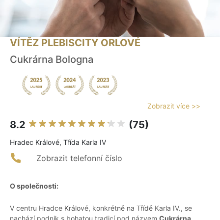
VÍTĚZ PLEBISCITY ORLOVÉ
Cukrárna Bologna
Zobrazit více >>
8.2
(75)
Hradec Králové, Třída Karla IV
Zobrazit telefonní číslo
O společnosti:
V centru Hradce Králové, konkrétně na Třídě Karla IV., se
nachází podnik s bohatou tradicí pod názvem
Cukrárna