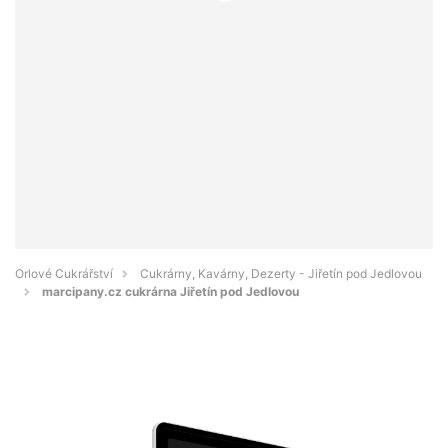
Orlové Cukrářství
Cukrárny, Kavárny, Dezerty - Jiřetín pod Jedlovou
marcipany.cz cukrárna Jiřetín pod Jedlovou