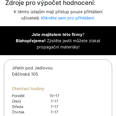
Zdroje pro výpočet hodnocení:
K těmto údajům mají přístup pouze přihlášení
uživatelé.
Klikněte sem pro přihlášení.
Jste majitelem této firmy
?
Blahopřejeme!
Zjistěte jestli můžete získat
propagační materiály!
Jiřetín pod Jedlovou
Děčínská 105
Otevírací hodiny:
Pondělí
10–17
Úterý
7–17
Středa
7–17
Čtvrtek
7–17