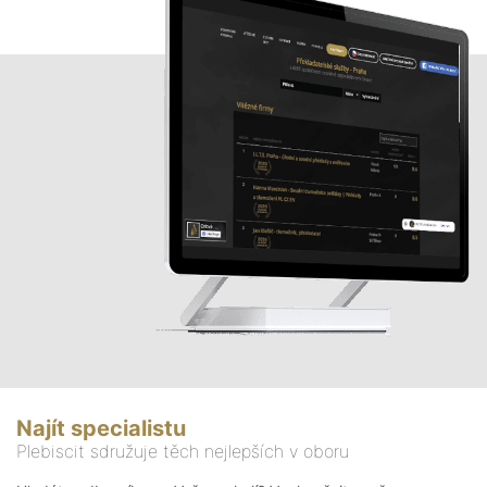
Najít specialistu
Plebiscit sdružuje těch nejlepších v oboru