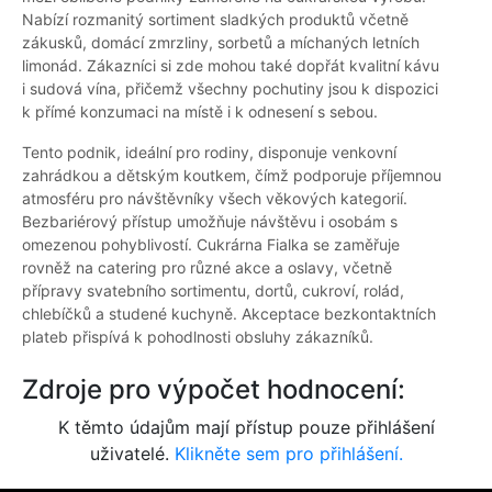
Nabízí rozmanitý sortiment sladkých produktů včetně
zákusků, domácí zmrzliny, sorbetů a míchaných letních
limonád. Zákazníci si zde mohou také dopřát kvalitní kávu
i sudová vína, přičemž všechny pochutiny jsou k dispozici
k přímé konzumaci na místě i k odnesení s sebou.
Tento podnik, ideální pro rodiny, disponuje venkovní
zahrádkou a dětským koutkem, čímž podporuje příjemnou
atmosféru pro návštěvníky všech věkových kategorií.
Bezbariérový přístup umožňuje návštěvu i osobám s
omezenou pohyblivostí. Cukrárna Fialka se zaměřuje
rovněž na catering pro různé akce a oslavy, včetně
přípravy svatebního sortimentu, dortů, cukroví, rolád,
chlebíčků a studené kuchyně. Akceptace bezkontaktních
plateb přispívá k pohodlnosti obsluhy zákazníků.
Zdroje pro výpočet hodnocení:
K těmto údajům mají přístup pouze přihlášení
uživatelé.
Klikněte sem pro přihlášení.